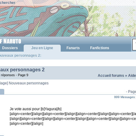
chercher
Dossiers
Jeu en Ligne
Fanarts
Fanfictions
ouveaux personnages 2:
aux personnages 2
2 réponses -
Page 9
Accueil forums
»
Aide
dage] Nouveaux personnages
- Pag
999 Messages 
Je vote aussi pour [b]Yagura[/b]
[align=center][/align][align=center][/align][align=center][/align][align=center][/
[/align][align=center][/align][align=center][/align][align=center][/align][align=ce
[align=center][/align]