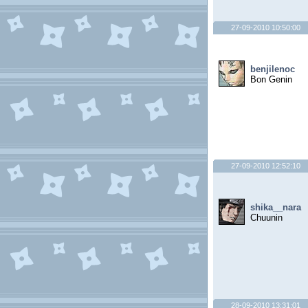
27-09-2010 10:50:00
benjilenoc
Bon Genin
27-09-2010 12:52:10
shika__nara
Chuunin
28-09-2010 13:31:01