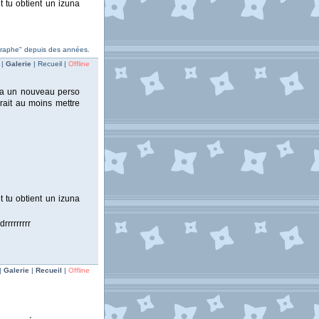
 tu obtient un izuna
ographe" depuis des années.
 |
Galerie
| Recueil |
Offline
ura un nouveau perso
rait au moins mettre
 tu obtient un izuna
rrrrrrrrr
|
Galerie
|
Recueil
|
Offline