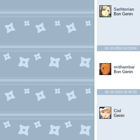
Sarhtorian
Bon Genin
01-10-2010 14:33:54
mithambar
Bon Genin
01-10-2010 15:45:20
Ciel
Genin