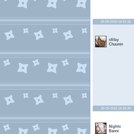
28-09-2010 16:53:18
sfifay
Chuunin
28-09-2010 18:28:28
Nights
Banni