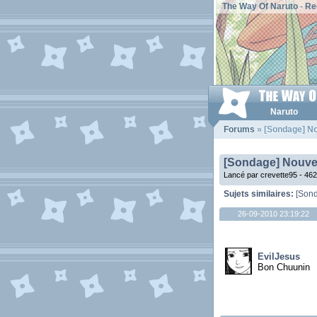
The Way Of Naruto
-
Re
Naruto
Forums
» [Sondage] N
[Sondage] Nouve
Lancé par crevette95 - 46
Sujets similaires:
[Son
26-09-2010 23:19:22
EvilJesus
Bon Chuunin