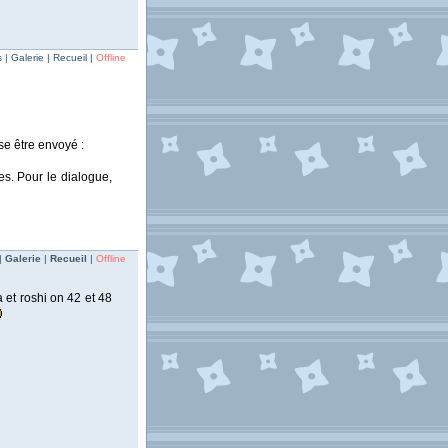
| Galerie | Recueil |
Offline
se être envoyé :
es. Pour le dialogue,
|
Galerie
|
Recueil
|
Offline
 et roshi on 42 et 48