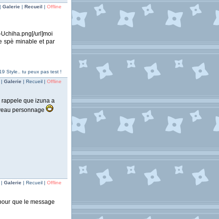
|
Galerie
|
Recueil
|
Offline
Uchiha.png[/url]moi
e spè minable et par
19 Style.. tu peux pas test !
 |
Galerie
| Recueil |
Offline
 rappele que izuna a
ouveau personnage
 |
Galerie
| Recueil |
Offline
s pour que le message