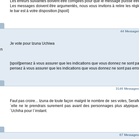
Les erreurs suivantes doivent être corrigées pour que le message puisse êtr
Les messages doivent être argumentés, nous vous invitons à relire les règl
le bar est à votre disposition.[/spoil]
44 Messages 
Je vote pour Izuna Uchiwa
in
[spoil]pensez à vous assurer que les indications que vous donnez ne sont p
pensez à vous assurer que les indications que vous donnez ne sont pas erron
3146 Messages |
Faut pas croire... Izuna de toute façon malgré le nombre de ses votes, Serafi
´elle ne le prendrais surement pas avant des personnages plus atypique.
´Uchiha pour l´instant.
67 Messages 