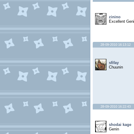
zinino
Excellent Gen
28-09-2010 16:13:12
sfifay
Chuunin
28-09-2010 16:22:43
shodai kage
Genin