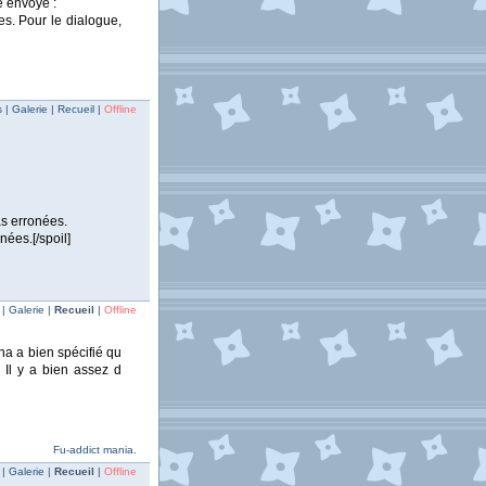
e envoyé :
es. Pour le dialogue,
| Galerie | Recueil |
Offline
as erronées.
ées.[/spoil]
 Galerie |
Recueil
|
Offline
na a bien spécifié qu
 Il y a bien assez d
Fu-addict mania.
| Galerie |
Recueil
|
Offline