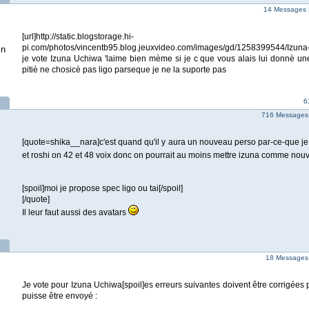
14 Messages 
[url]http://static.blogstorage.hi-
pi.com/photos/vincentb95.blog.jeuxvideo.com/images/gd/1258399544/Izuna-
in
je vote Izuna Uchiwa 'laime bien mème si je c que vous alais lui donnè un
pitiè ne chosicè pas ligo parseque je ne la suporte pas
6
716 Messages
[quote=shika__nara]c'est quand qu'il y aura un nouveau perso par-ce-que je
et roshi on 42 et 48 voix donc on pourrait au moins mettre izuna comme n
[spoil]moi je propose spec ligo ou tai[/spoil]
[/quote]
Il leur faut aussi des avatars
18 Messages
Je vote pour Izuna Uchiwa[spoil]es erreurs suivantes doivent être corrigée
puisse être envoyé :