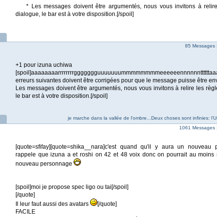
* Les messages doivent être argumentés, nous vous invitons à relire 
dialogue, le bar est à votre disposition.[/spoil]
85 Messages 
+1 pour izuna uchiwa
[spoil]aaaaaaaarrrrrrrrggggggguuuuuuummmmmmmmeeeeeennnnnnttttttaaaaa
erreurs suivantes doivent être corrigées pour que le message puisse être en
Les messages doivent être argumentés, nous vous invitons à relire les règl
le bar est à votre disposition.[/spoil]
je marche dans la vallée de l'ombre...Deux choses sont infinies: l'U
1061 Messages 
[quote=sfifay][quote=shika__nara]c'est quand qu'il y aura un nouveau 
rappele que izuna a et roshi on 42 et 48 voix donc on pourrait au moin
nouveau personnage
[spoil]moi je propose spec ligo ou tai[/spoil]
[/quote]
Il leur faut aussi des avatars
[/quote]
FACILE