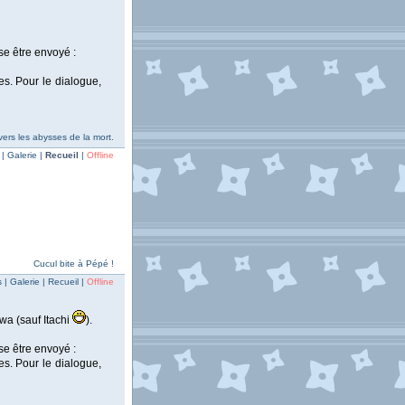
se être envoyé :
es. Pour le dialogue,
ers les abysses de la mort.
| Galerie |
Recueil
|
Offline
Cucul bite à Pépé !
| Galerie | Recueil |
Offline
iwa (sauf Itachi
).
se être envoyé :
es. Pour le dialogue,