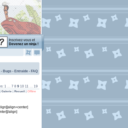
Inscrivez-vous et
Devenez un ninja !
 - Bugs - Entraide - FAQ
es:
1
…
7
8
9
10
11
…
19
|
Galerie
|
Recueil
|
Offline
align][align=center]
nter][/align]