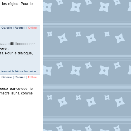
les règles. Pour le
|
Galerie
|
Recueil
|
Offline
attttiiiiiiioooooonnnnnnnLes
voyé :
es. Pour le dialogue,
nivers et la bêtise humaine.
|
Galerie
|
Recueil
|
Offline
perso par-ce-que je
s mettre izuna comme