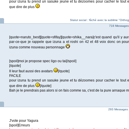
pour izuna tu prend un sasuke jeune et tu dézoomes pour cacher le tout et
que dire de plus
Statut social : fâché avec la sublime "Orth
716 Messages
[quote=naruto_best][quote=sfifay][quote=shika__nara]c'est quand qu'il y a
par-ce-que je rappele que izuna a et roshi on 42 et 48 voix donc on pour
izuna comme nouveau personnage
[spoil]moi je propose spec ligo ou tai[/spoil]
[/quote]
Il leur faut aussi des avatars
[/quote]
FACILE
pour izuna tu prend un sasuke jeune et tu dézoomes pour cacher le tout et
que dire de plus
[/quote]
Bah je le prendrais pas alors si on fais comme sa, c'est de la pure arnaque md
293 Messages 
J'vote pour Yagura
[spoil]Erreurs