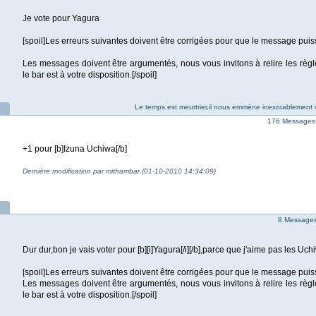
Je vote pour Yagura
[spoil]Les erreurs suivantes doivent être corrigées pour que le message puis
Les messages doivent être argumentés, nous vous invitons à relire les règl
le bar est à votre disposition.[/spoil]
Le temps est meurtrier,il nous emmène inexorablement v
176 Messages 
+1 pour [b]Izuna Uchiwa[/b]
Dernière modification par mithambar (01-10-2010 14:34:09)
8 Messages 
Dur dur,bon je vais voter pour [b][i]Yagura[/i][/b],parce que j'aime pas les Uch
[spoil]Les erreurs suivantes doivent être corrigées pour que le message puis
Les messages doivent être argumentés, nous vous invitons à relire les règl
le bar est à votre disposition.[/spoil]