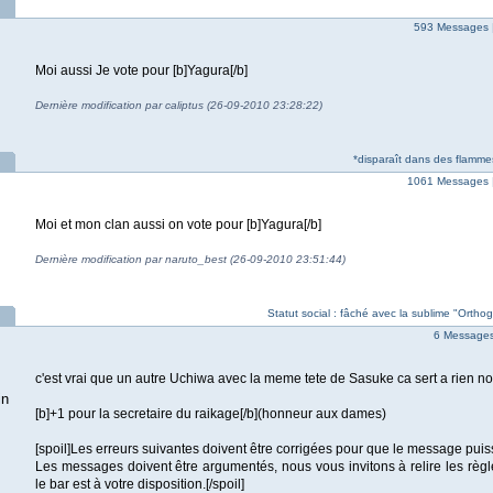
593 Messages 
Moi aussi Je vote pour [b]Yagura[/b]
Dernière modification par caliptus (26-09-2010 23:28:22)
*disparaît dans des flammes
1061 Messages 
Moi et mon clan aussi on vote pour [b]Yagura[/b]
Dernière modification par naruto_best (26-09-2010 23:51:44)
Statut social : fâché avec la sublime "Orth
6 Messages 
c'est vrai que un autre Uchiwa avec la meme tete de Sasuke ca sert a rien no
in
[b]+1 pour la secretaire du raikage[/b](honneur aux dames)
[spoil]Les erreurs suivantes doivent être corrigées pour que le message puis
Les messages doivent être argumentés, nous vous invitons à relire les règl
le bar est à votre disposition.[/spoil]