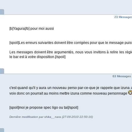
23 Messages 
[b]Yagura[/b] pour moi aussi
[spoil]Les erreurs suivantes doivent être corrigées pour que le message puis
Les messages doivent être argumentés, nous vous invitons à relire les règl
le bar est à votre disposition.[/spoil]
63 Messages 
c'est quand qu'il y aura un nouveau perso par-ce-que je rappele que izuna a
voix donc on pourrait au moins mettre izuna comme nouveau personnage
[spoil]moi je propose spec ligo ou tai[/spoil]
Dernière modification par shika__nara (27-09-2010 22:50:16)