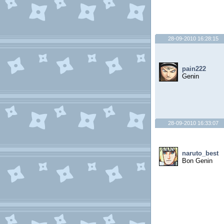
28-09-2010 16:28:15
pain222
Genin
28-09-2010 16:33:07
naruto_best
Bon Genin