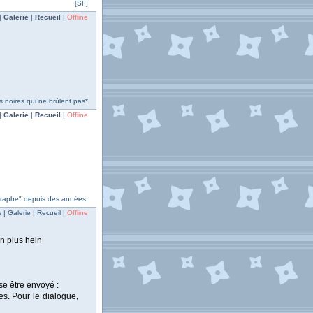
[SF]
|
Galerie
|
Recueil
|
Offline
 noires qui ne brûlent pas*
|
Galerie
|
Recueil
|
Offline
ographe" depuis des années.
| Galerie | Recueil |
Offline
n plus hein
se être envoyé :
es. Pour le dialogue,