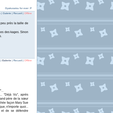
Gyakusatsu for ever :P
| Galerie | Recueil |
Offline
 peu près la taille de
ages des kages. Sinon
s.
 |
Galerie
| Recueil |
Offline
...
.. "Déjà Vu", après
grand père de la sœur
achée façon Mary Sue
e, n'importe quoi...
 et de se défendre