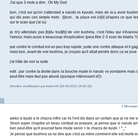
J'ai que 3 mots a dire : Oh My God
bon, c'est sur qu'on s'attendait a naruto vs kyuubi, mais de la a avoir kushi
qui dis avec ces simple mots : [i]non... ta place est ici[/i] (d'apres ce que 
sur le scan que j'ai lu)
je m'y attendais pas [b]du tout[/b] de voir kushina, c'est l'etau qui s'évanou
l'amour, mais aussi a beaucoup d'explication (peut être 2-3 scan de blabla ?)
par contre le combat est un peu trop rapide, juste une contre attaque et il ga
mais bon, avant de voir kushina, je croyais qu'il allait perdre donc ca se joue 
j'ai hâte de voir la suite
edit : par contre la droite dans la bouche made in naruto vs yondaime mais 
peut être mais faut pas abusé (quoique intéressant xD)
Dernière modification par kaiten34 (04-06-2010 18:40:32)
2 Messages 
aleks si kyubi a le chacra infini car ils l'ont dis dans un certain que je ne me 
Sinon super chapitre un beau combat se prepare, je pense que si naruto arri
ben peut-être qu'il pourrait faire mode senin + le chacra de kyubi ! *_*
Je pense que kushina va lui dire que c'est sa mère comment elle est morte e