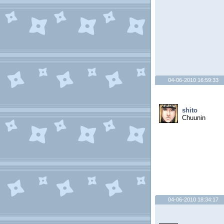
04-06-2010 16:59:33
shito
Chuunin
04-06-2010 18:34:17