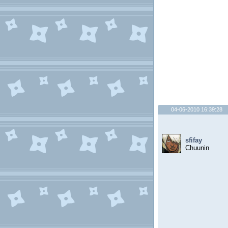
04-06-2010 16:39:28
sfifay
Chuunin