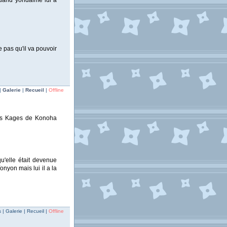
 quand yondaime lui à
pas qu'il va pouvoir
|
Galerie
|
Recueil
|
Offline
 des Kages de Konoha
u'elle était devenue
nyon mais lui il a la
| Galerie | Recueil |
Offline