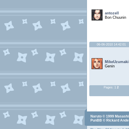
antozell
Bon Chuunin
06-06-2010 14:42:01
MikeUzumaki
Genin
Pages:
1
2
Naruto
© 1999
Masashi
PunBB © Rickard Ander