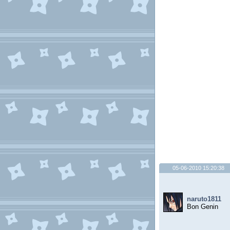
05-06-2010 15:20:38
naruto1811
Bon Genin