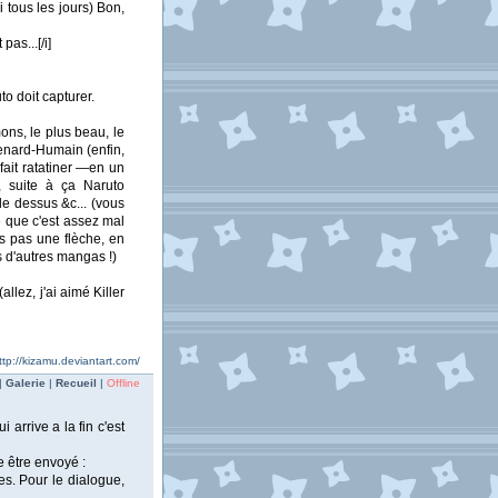
 tous les jours) Bon,
pas...[/i]
o doit capturer.
ons, le plus beau, le
Renard-Humain (enfin,
 fait ratatiner —en un
, suite à ça Naruto
le dessus &c... (vous
ve que c'est assez mal
uis pas une flèche, en
s d'autres mangas !)
llez, j'ai aimé Killer
ttp://kizamu.deviantart.com/
|
Galerie
|
Recueil
|
Offline
 arrive a la fin c'est
e être envoyé :
es. Pour le dialogue,