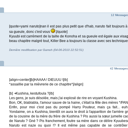
12 Messages 
[quote=yami naruto]nan il est pas plus petit que d'hab, naruto fait toujours à
sa gueule, donc c'est vous
.[/quote]
Kyuubi est carrément de la taille de Konoha et sa gueule est égale aux vis
beau chapitre malgré tout, Killer Bee a toujours la classe avec ses technique
Dernière modification par Gamoh (04-06-2010 22:52:51)
42 Messages
[align=center][b]HAAAA ! DIEUUU ![/b]
*assaillie par la mièvrerie de ce chapitre*[/align]
[b] •Kushina, kestufoula ?[/b]
Les gens, je suis désolée, mais j'ai explosé de rire en voyant Kushina.
Bon, OK, blablabla, l'amour sauve de la haine, c'était la fête des mères */PAN*
Enfin, pour moi c'est pas du pompé Harry Pouteur, mais ça fait... euh.
Yondaime, on a Kushina, bientôt on aura le droit à l'apparition de l'arrière 
de la cousine de la mère du frère de Kushina ? Pis aussi la sœur jumelle c
de Naruto ? Gné ? Pis franchement, foutre sa mère dans ce délire Kyuubesqu
Naruto est naze ou quoi !? Il est même pas capable de se contrôler