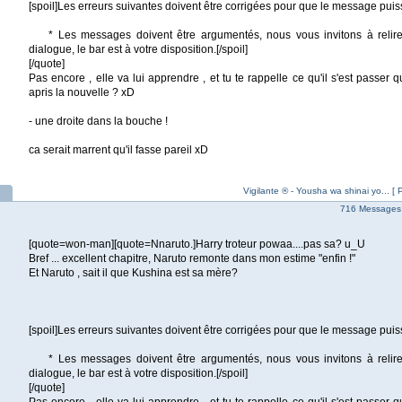
[spoil]Les erreurs suivantes doivent être corrigées pour que le message puis
* Les messages doivent être argumentés, nous vous invitons à relire 
dialogue, le bar est à votre disposition.[/spoil]
[/quote]
Pas encore , elle va lui apprendre , et tu te rappelle ce qu'il s'est passer
apris la nouvelle ? xD
- une droite dans la bouche !
ca serait marrent qu'il fasse pareil xD
Vigilante ® - Yousha wa shinai yo... [
716 Messages
[quote=won-man][quote=Nnaruto.]Harry troteur powaa....pas sa? u_U
Bref ... excellent chapitre, Naruto remonte dans mon estime "enfin !"
Et Naruto , sait il que Kushina est sa mère?
[spoil]Les erreurs suivantes doivent être corrigées pour que le message puis
* Les messages doivent être argumentés, nous vous invitons à relire 
dialogue, le bar est à votre disposition.[/spoil]
[/quote]