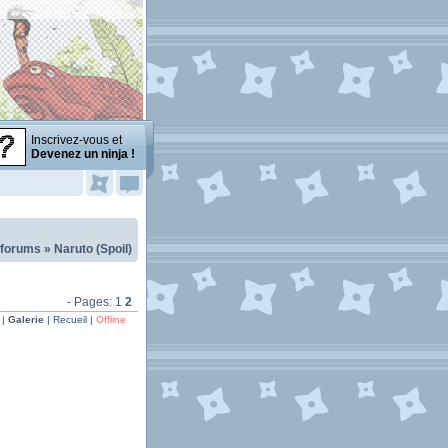
Inscrivez-vous et
Devenez un ninja !
 forums
»
Naruto (Spoil)
- Pages:
1
2
 |
Galerie
| Recueil |
Offline