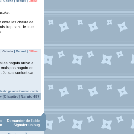
| Galerie | Recueil |
Offline
asuke.
e entre les chakra de
is trop senti le truc
e
 |
Galerie
| Recueil |
Offline
alias nagato arrive a
n mais pas nagato en
. Je suis content car
elestic.galactic-horizon.com/i
»
[Chapitre] Naruto 497
es
Demander de l'aide
ur
Signaler un bug