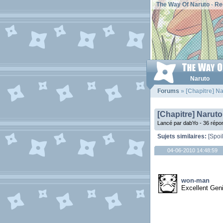
The Way Of Naruto
-
Re
Naruto
Forums
» [Chapitre] Na
[Chapitre] Naruto
Lancé par dabYo - 36 répo
Sujets similaires:
[Spoi
04-06-2010 14:48:59
won-man
Excellent Gen