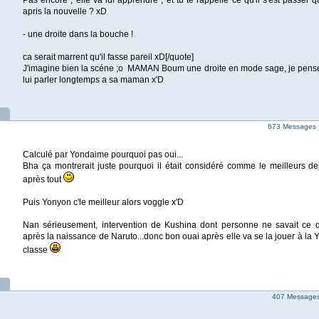
Pas encore , elle va lui apprendre , et tu te rappelle ce qu'il s'est passer
apris la nouvelle ? xD
- une droite dans la bouche !
ca serait marrent qu'il fasse pareil xD[/quote]
J'imagine bien la scéne ;o MAMAN Boum une droite en mode sage, je pense 
lui parler longtemps a sa maman x'D
673 Messages 
Calculé par Yondaime pourquoi pas oui...
Bha ça montrerait juste pourquoi il était considéré comme le meilleurs
après tout
Puis Yonyon c'le meilleur alors voggle x'D
Nan sérieusement, intervention de Kushina dont personne ne savait ce q
après la naissance de Naruto...donc bon ouai après elle va se la jouer à la Yo
classe
407 Messages 