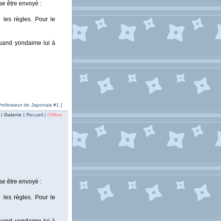
se être envoyé :
les règles. Pour le
 quand yondaime lui à
 Professeur de Japonais #1 ]
 |
Galerie
| Recueil |
Offline
se être envoyé :
les règles. Pour le