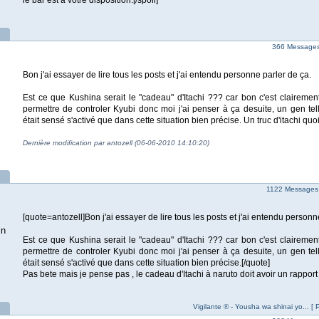
le bar est à votre disposition.[/spoil]
366 Messages 
Bon j'ai essayer de lire tous les posts et j'ai entendu personne parler de ça.
Est ce que Kushina serait le "cadeau" d'Itachi ??? car bon c'est clairement
permettre de controler Kyubi donc moi j'ai penser à ça desuite, un gen tel
était sensé s'activé que dans cette situation bien précise. Un truc d'itachi quo
Dernière modification par antozell (06-06-2010 14:10:20)
1122 Messages
[quote=antozell]Bon j'ai essayer de lire tous les posts et j'ai entendu personn
in
Est ce que Kushina serait le "cadeau" d'Itachi ??? car bon c'est clairement
permettre de controler Kyubi donc moi j'ai penser à ça desuite, un gen tel
était sensé s'activé que dans cette situation bien précise.[/quote]
Pas bete mais je pense pas , le cadeau d'Itachi à naruto doit avoir un rapport
Vigilante ® - Yousha wa shinai yo... [