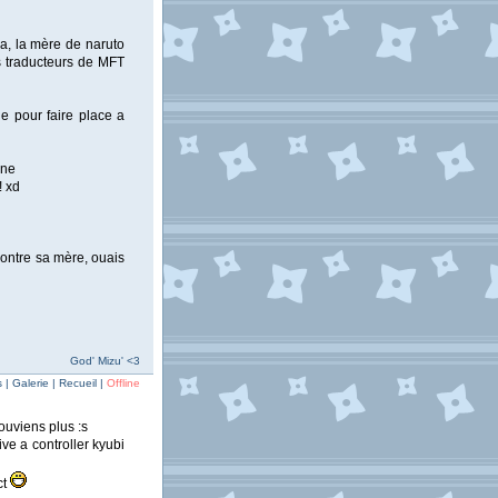
na, la mère de naruto
les traducteurs de MFT
ie pour faire place a
gne
! xd
contre sa mère, ouais
God' Mizu' <3
| Galerie | Recueil |
Offline
souviens plus :s
ve a controller kyubi
ct