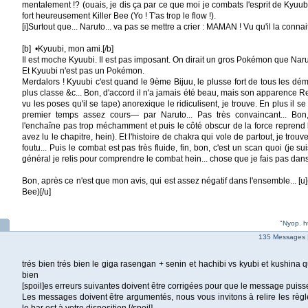
mentalement !? (ouais, je dis ça par ce que moi je combats l'esprit de Kyuubi
fort heureusement Killer Bee (Yo ! T'as trop le flow !).
[i]Surtout que... Naruto... va pas se mettre a crier : MAMAN ! Vu qu'il la connait 
[b] •Kyuubi, mon ami.[/b]
Il est moche Kyuubi. Il est pas imposant. On dirait un gros Pokémon que Narut
Et Kyuubi n'est pas un Pokémon.
Merdalors ! Kyuubi c'est quand le 9ème Bijuu, le plusse fort de tous les dém
plus classe &c... Bon, d'accord il n'a jamais été beau, mais son apparence 
vu les poses qu'il se tape) anorexique le ridiculisent, je trouve. En plus il se
premier temps assez cours— par Naruto... Pas très convaincant... Bon
l'enchaîne pas trop méchamment et puis le côté obscur de la force reprend 
avez lu le chapitre, hein). Et l'histoire de chakra qui vole de partout, je trou
foutu... Puis le combat est pas très fluide, fin, bon, c'est un scan quoi (je s
général je relis pour comprendre le combat hein... chose que je fais pas dan
Bon, après ce n'est que mon avis, qui est assez négatif dans l'ensemble... [u](a
Bee)[/u]
"Nyop. h
135 Messages 
trés bien trés bien le giga rasengan + senin et hachibi vs kyubi et kushina qui
bien
[spoil]es erreurs suivantes doivent être corrigées pour que le message puiss
Les messages doivent être argumentés, nous vous invitons à relire les règl