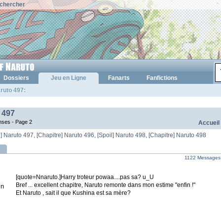
chercher
Dossiers
Jeu en Ligne
Fanarts
Fanfictions
ruto 497:
 497
nses -
Page 2
Accueil
l] Naruto 497
,
[Chapitre] Naruto 496
,
[Spoil] Naruto 498
,
[Chapitre] Naruto 498
1122 Messages
[quote=Nnaruto.]Harry troteur powaa....pas sa? u_U
Bref ... excellent chapitre, Naruto remonte dans mon estime "enfin !"
in
Et Naruto , sait il que Kushina est sa mère?