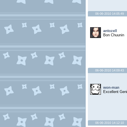
06-06-2010 14:05:49
antozell
Bon Chuunin
06-06-2010 14:09:43
won-man
Excellent Gen
06-06-2010 14:12:10