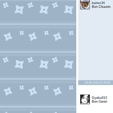
kaiten34
Bon Chuunin
04-06-2010 22:29:49
Gyaku013
Bon Genin