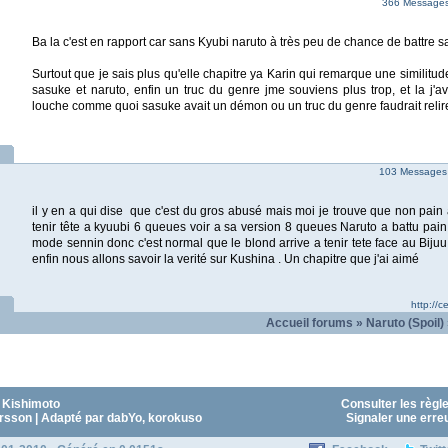
366 Messages 
Ba la c'est en rapport car sans Kyubi naruto à très peu de chance de battre s
Surtout que je sais plus qu'elle chapitre ya Karin qui remarque une similitud
sasuke et naruto, enfin un truc du genre jme souviens plus trop, et la j'ava
louche comme quoi sasuke avait un démon ou un truc du genre faudrait relir
103 Messages
il y en a qui dise que c'est du gros abusé mais moi je trouve que non pain 
tenir tête a kyuubi 6 queues voir a sa version 8 queues Naruto a battu pai
mode sennin donc c'est normal que le blond arrive a tenir tete face au Bijuu 
enfin nous allons savoir la verité sur Kushina . Un chapitre que j'ai aimé
http://c
Accueil forums
»
Naruto (Spoil)
 Kishimoto
Consulter les règl
sson | Adapté par dabYo, korokuso
Signaler une erre