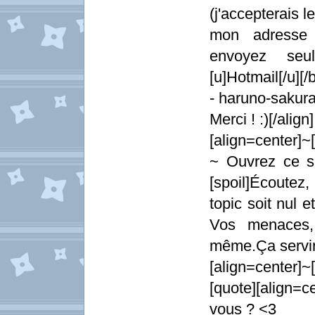
(j'accepterais le
mon adresse 
envoyez seu
[u]Hotmail[/u][/b
- haruno-saku
Merci ! :)[/align]
[align=center]~[
~ Ouvrez ce sp
[spoil]Écoute
topic soit nul e
Vos menaces, 
même.Ça servi
[align=center]~[
[quote][align
vous ? <3