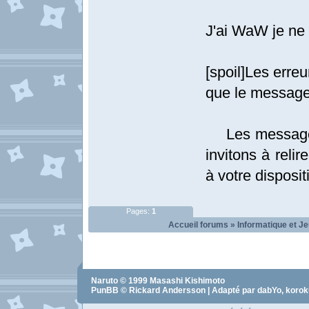
J'ai WaW je ne
[spoil]Les erre
que le message
Les messages 
invitons à relir
à votre dispositi
Pages:
1
Accueil forums
»
Informatique et J
Naruto
© 1999
Masashi Kishimoto
PunBB © Rickard Andersson | Adapté par dabYo, koro