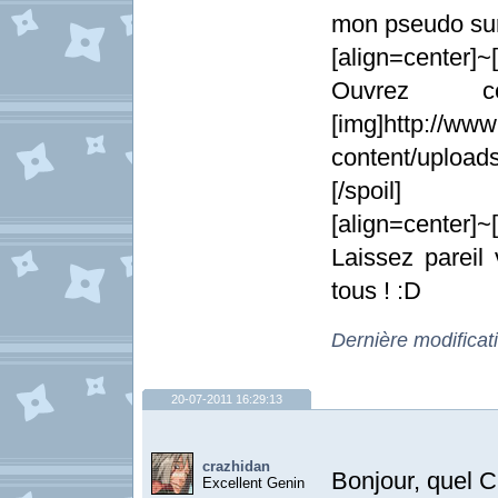
mon pseudo sur
[align=center]~[
Ouvrez ce
[img]http://ww
content/upload
[/spoil]
[align=center]~[
Laissez pareil 
tous ! :D
Dernière modifica
20-07-2011 16:29:13
crazhidan
Bonjour, quel 
Excellent Genin