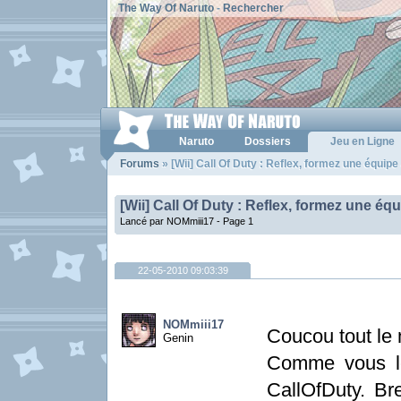
The Way Of Naruto
-
Rechercher
Naruto
Dossiers
Jeu en Ligne
Forums
» [Wii] Call Of Duty : Reflex, formez une équip
[Wii] Call Of Duty : Reflex, formez une éq
Lancé par NOMmiii17 -
Page 1
22-05-2010 09:03:39
NOMmiii17
Coucou tout le
Genin
Comme vous le 
CallOfDuty. Bre