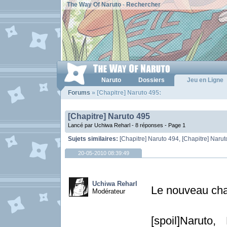
The Way Of Naruto
-
Rechercher
Naruto
Dossiers
Jeu en Ligne
Forums
» [Chapitre] Naruto 495:
[Chapitre] Naruto 495
Lancé par Uchiwa Reharl - 8 réponses -
Page 1
Sujets similaires:
[Chapitre] Naruto 494
,
[Chapitre] Naru
20-05-2010 08:39:49
Uchiwa Reharl
Le nouveau chap
Modérateur
[spoil]Naruto