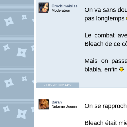
Orochimakriss
On va sans dou
Modérateur
pas longtemps
Le combat avec
Bleach de ce cô
Mais on passe
blabla, enfin
21-05-2010 02:44:53
Baran
On se rapproch
Nidaime Jounin
Bleach était mie