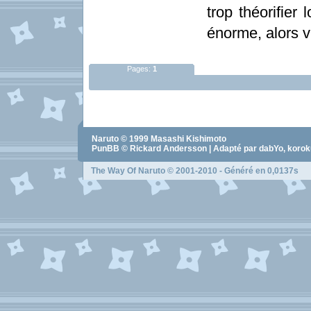
trop théorifier 
énorme, alors 
Pages:
1
Naruto
© 1999
Masashi Kishimoto
PunBB © Rickard Andersson | Adapté par dabYo, koro
The Way Of Naruto
© 2001-2010 - Généré en 0,0137s