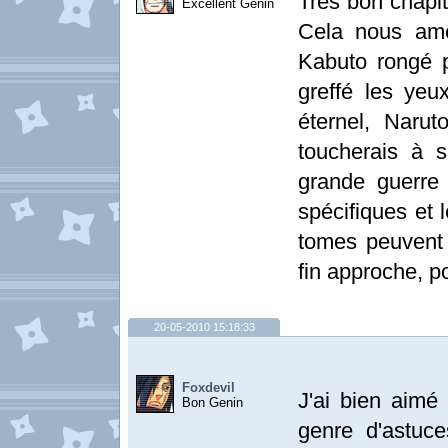
Très bon chapi
Excellent Genin
Cela nous amè
Kabuto rongé 
greffé les ye
éternel, Narut
toucherais à 
grande guerre
spécifiques et 
tomes peuvent 
fin approche, po
20-05-2010 15:18:33
Foxdevil
J'ai bien aimé
Bon Genin
genre d'astuce