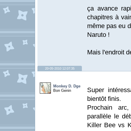
ça avance rap
chapitres à vai
même pas eu de 
Naruto !
Mais l'endroit d
20-05-2010 12:07:35
Monkey D. Dge
Super intéress
Bon Genin
bientôt finis.
Prochain arc
parallèle le d
Killer Bee vs 