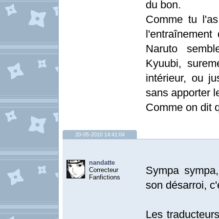
du bon.
Comme tu l'as 
l'entraînement
Naruto sembl
Kyuubi, surem
intérieur, ou j
sans apporter le
Comme on dit qu
20-05-2010 14:41:04
nandatte
Sympa sympa, l
Correcteur
Fanfictions
son désarroi, c'
Les traducteur