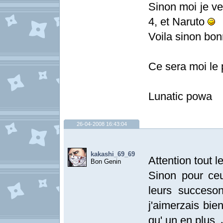
Sinon moi je ve
4, et Naruto
Voila sinon bo
Ce sera moi le p
Lunatic powa
26-04-2008 16:43:04
kakashi_69_69
Attention tout l
Bon Genin
Sinon pour ceu
leurs succeson
j'aimerzais bie
qu' un en plus.