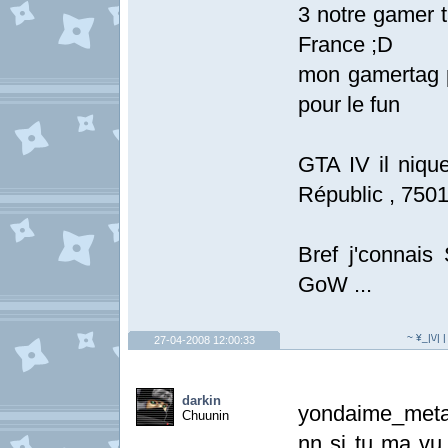
3 notre gamer 
France ;D
mon gamertag pe
pour le fun
GTA IV il niqu
Républic , 750
Bref j'connais
GoW ...
~ ¥_|\/| 
27-04-2008 12:00:33
darkin
yondaime_meta 
Chuunin
nn si tu ma vu 