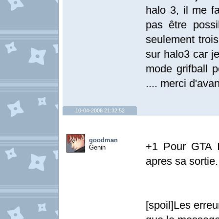
halo 3, il me 
pas être poss
seulement troi
sur halo3 car j
mode grifball 
.... merci d'ava
10-04-2008 21:32:52
goodman
+1 Pour GTA I
Genin
apres sa sortie.
[spoil]Les erre