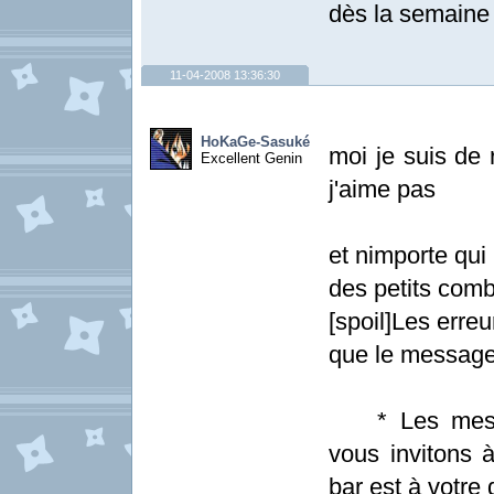
dès la semaine 
11-04-2008 13:36:30
HoKaGe-Sasuké
moi je suis de
Excellent Genin
j'aime pas
et nimporte qui
des petits com
[spoil]Les erre
que le message
* Les messag
vous invitons à
bar est à votre d