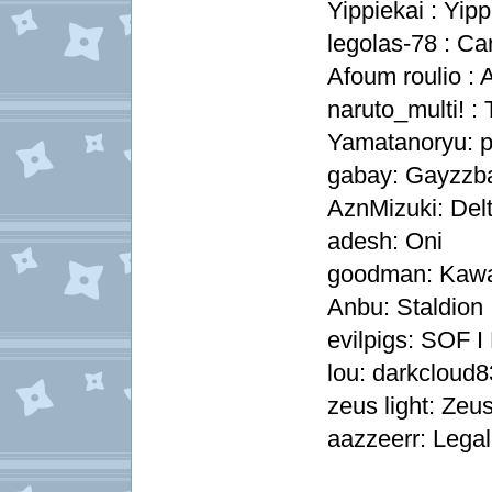
Yippiekai : Yip
legolas-78 : Ca
Afoum roulio :
naruto_multi! 
Yamatanoryu: 
gabay: Gayzzb
AznMizuki: Del
adesh: Oni
goodman: Kaw
Anbu: Staldion
evilpigs: SOF 
lou: darkcloud
zeus light: Zeus
aazzeerr: Lega