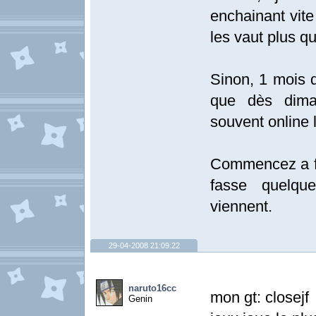
enchainant vite 
les vaut plus qu
Sinon, 1 mois d
que dès dima
souvent online 
Commencez a fa
fasse quelqu
viennent.
29-04-2008 21:09:22
naruto16cc
mon gt: closejf
Genin