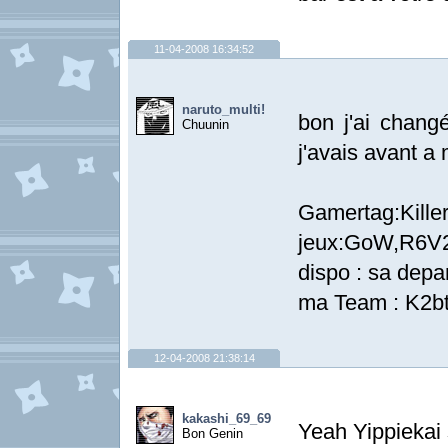
11-04-2008 16:34:52
naruto_multi!
bon j'ai changé
Chuunin
j'avais avant a 
Gamertag:Kill
jeux:GoW,R6V
dispo : sa depa
ma Team : K2b
12-04-2008 21:38:14
kakashi_69_69
Yeah Yippiekai 
Bon Genin