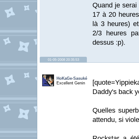
Quand je serai 
17 à 20 heures 
là 3 heures) e
2/3 heures pa
dessus :p).
01-05-2008 20:35:53
HoKaGe-Sasuké
[quote=Yippieka
Excellent Genin
Daddy's back yo
Quelles super
attendu, si vio
Rockstar a ét