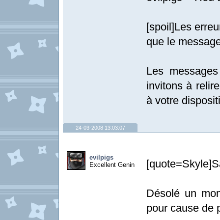
[spoil]Les erre
que le message
Les messages 
invitons à relir
à votre dispositi
24-03-2008 13:03:07
evilpigs
[quote=Skyle]Sa
Excellent Genin
Désolé un mome
pour cause de p