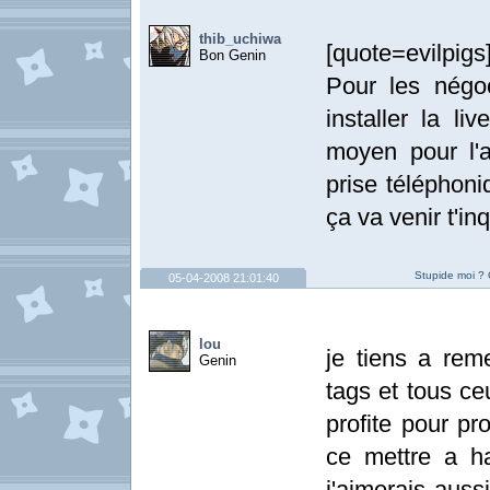
thib_uchiwa
[quote=evilpigs]
Bon Genin
Pour les négoc
installer la l
moyen pour l'
prise téléphoni
ça va venir t'in
Stupide moi ? 
05-04-2008 21:01:40
lou
je tiens a rem
Genin
tags et tous ce
profite pour p
ce mettre a h
j'aimerais auss