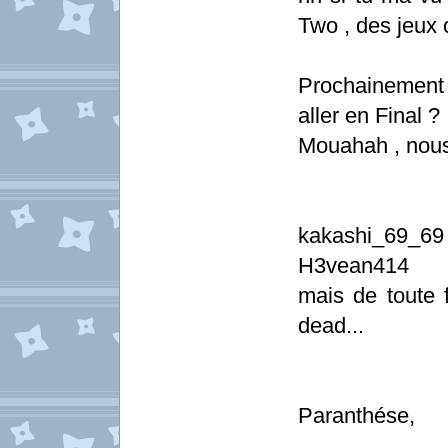
Two , des jeux
Prochainement l
aller en Final ?
Mouahah , nous 
kakashi_69_69 
H3vean414
mais de toute f
dead...
Paranthése,