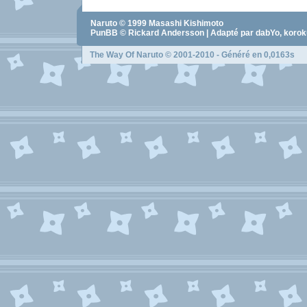
Naruto
© 1999
Masashi Kishimoto
PunBB © Rickard Andersson | Adapté par dabYo, koro
The Way Of Naruto
© 2001-2010 - Généré en 0,0163s