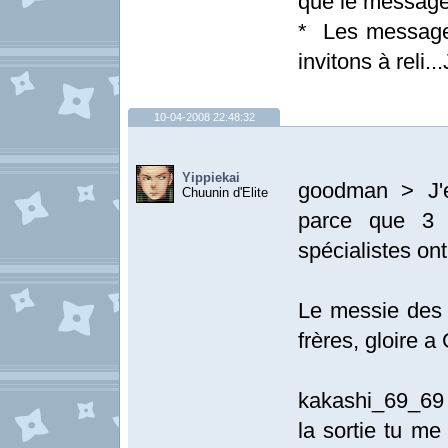
que le message
* Les message
invitons à reli
10-04-2008 22:48:32
Yippiekai
goodman > J'e
Chuunin d'Elite
parce que 3 
spécialistes ont
Le messie des 
frères, gloire 
kakashi_69_69
la sortie tu me