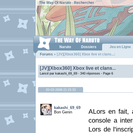
The Way Of Naruto
-
Rechercher
Naruto
Dossiers
Jeu en Ligne
Forums
» [JV][Xbox360] Xbox live et clans...:
[JV][Xbox360] Xbox live et clans...
Lancé par kakashi_69_69 - 340 réponses -
Page 6
20-03-2008 21:15:33
kakashi_69_69
ALors en fait,
Bon Genin
console a inte
Lors de l'inscri