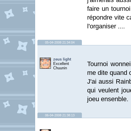
faire un tourno
répondre vite c
l'organiser ....
05-04-2008 21:34:04
zeus light
Tournoi wonnei
Excellent
Chuunin
me dite quand ca
J'ai aussi Rain
qui veulent jo
joeu ensenble.
06-04-2008 21:38:13