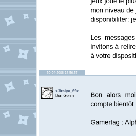
jeux joue le plu
mon niveau de j
disponibiliter: 
Les messages 
invitons à relir
à votre disposit
30-04-2008 18:56:57
<Jiraiya_69>
Bon alors moi
Bon Genin
compte bientôt
Gamertag : Alp