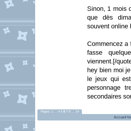
Sinon, 1 mois d
que dès dima
souvent online 
Commencez a fa
fasse quelqu
viennent.[/quot
hey bien moi je 
le jeux qui es
personnage tr
secondaires so
Pages:
1
…
4
5
6
7
8
…
14
Accueil f