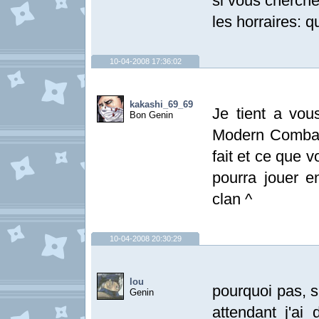
si vous cherch
les horraires: 
10-04-2008 17:36:02
kakashi_69_69
Je tient a vous
Bon Genin
Modern Combat 
fait et ce que 
pourra jouer e
clan ^
10-04-2008 20:30:29
lou
pourquoi pas, si
Genin
attendant j'ai