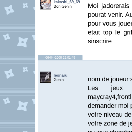
kakashi_69_69
Moi jadorerais
Bon Genin
pourat venir. Au
pour vous jou
etait top le g
sinscrire .
06-04-2008 23:01:45
leonaru
nom de joueur:
Genin
Les jeux q
maycray4,frontl
demander moi 
votre niveau de
votre zone de j