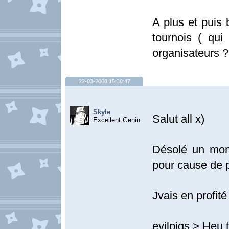
A plus et puis 
tournois ( qu
organisateurs 
22-03-2008 15:30:47
Skyle
Salut all x)
Excellent Genin
Désolé un mome
pour cause de p
Jvais en profit
evilpigs > Heu 