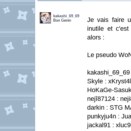
kakashi_69_69
Je vais faire u
Bon Genin
inutile et c'e
alors :
Le pseudo WoN 
kakashi_69_69 
Skyle : xKryst4
HoKaGe-Sasuké
nejî87124 : nej
darkin : STG M
punkyju4n : Ju
jackal91 : xluc