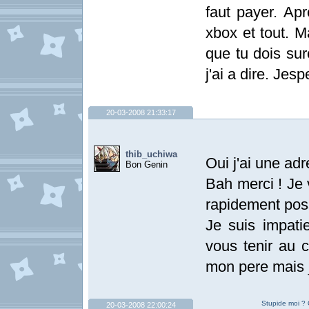
faut payer. Apr
xbox et tout. M
que tu dois sur
j'ai a dire. Jesp
20-03-2008 21:33:17
thib_uchiwa
Oui j'ai une a
Bon Genin
Bah merci ! Je 
rapidement poss
Je suis impati
vous tenir au 
mon pere mais j
Stupide moi ? 
20-03-2008 22:00:24