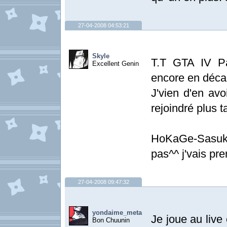
27-04-2008 04:53:21
Skyle
T.T GTA IV Pa
Excellent Genin
encore en déc
J'vien d'en avo
rejoindré plus 
HoKaGe-Sasuké
pas^^ j'vais pr
27-04-2008 09:47:32
yondaime_meta
Je joue au live
Bon Chuunin