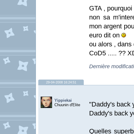
GTA , pourquoi 
non sa m'inter
mon argent pour 
euro dit on
ou alors , dans
CoD5 ..... ?? X
Dernière modificat
29-04-2008 16:24:51
Yippiekai
"Daddy's back y
Chuunin d'Elite
Daddy's back yo
Quelles super