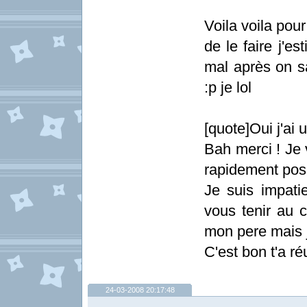
Voila voila pour
de le faire j'e
mal après on sa
:p je lol
[quote]Oui j'ai
Bah merci ! Je 
rapidement poss
Je suis impati
vous tenir au 
mon pere mais j
C'est bon t'a ré
24-03-2008 20:17:48