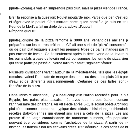
[quote=Zoram]Je vais en surprendre plus d'un, mais la pizza vient de France.
in
Bref, la réponse à la question: Poulet moutarde moi. Parce que ben c'est é
et léger avec le poulet. C'est marrant parce qu'en parallèle, je suis en train
Peur de la Mort", a fait un drôle de paradoxe...[/quote]
Nîmporte quoi !!!!
[quote]L'origine de la pizza remonte à 3000 ans, venant des anciens pa
préparées sur les pierres brûlantes. C'était une sorte de “pizza” consommé
ou de pain plat lesquels étaient les premiers types de pains mangés par l'h
pas encore de levain. Ce fut seulement après la découverte de la levure p
les pains plats à base de levain ont été consommés. Le terme de pizza vient
qui est le participe passé du verbe latin “pinsere”, signifiant “étaler”.
Plusieurs civilisations vivant autour de la méditérranée, tels que les égypti
romains avaient l'habitude de manger des tartes ou des pains plats fait à part
d'eau et de différents assaisonnements. Certaines de ces tartes son
l'ancêtre de la pizza.
Dans l'histoire ancienne, il y a beaucoup d'utilisation recensée pour la p
Egypte, les pains plats assaisonnés avec des herbes étaient conso
l'anniversaire des pharaons. Au VII siècle après J-C, le soldat poète Archiloc
plat pétris comme la nourriture typique des soldats. L'historien grec Herotod
recettes Babyloniennes qui étaient similaires à celle de la pizza. Les anc
preuve d'une large connaissance de nombreux aliments, très populaire
pouvant être considérés comme l'archétype de la pizza. A partir de 
historiques transmis par les écrivains grecs, il fut déduis que ces sortes de 