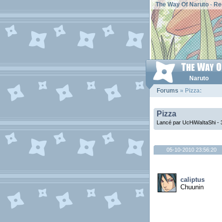
The Way Of Naruto
-
Re
Naruto
Forums
» Pizza:
Pizza
Lancé par UcHiWaItaShi - 
05-10-2010 23:56:20
caliptus
Chuunin