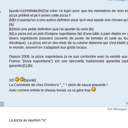
[quote=UcHiWaItaShi]J'ai créer ce topic pour que les memebres de won e
e
pizza préféré et pk il aimes cette pizza !!
[b]Et ci quelqu'un a une autres defintion pour qu'il veut ajoute une choses qu
[/b]
[b]Voici une petite definition que j'ai aporter du web [/b]
[b]La pizza est un plat d'origine napolitaine fait d'une pâte à pain étalée en
divers ingrédients (souvent couverte de purée de tomate) et cuite au fo
électrique). La pizza est un des mets de la cuisine italienne qui s'est établi
le monde, souvent en s'adaptant aux goûts locaux.
Depuis 2008, la pizza napoletana (a ne pas confondre avec la variété au
France "pizza napolitaine") est une specialità tradizionale garantita (spéc
garantie)[1].[/b]
XD
[/quote]
La Cannibale de chez Domino's *_* + plein de sauce piquante !
Avec comme entrée le cheasy bread, ca ca gère trop
S
214 Messages 
La pizza au saumon *o*