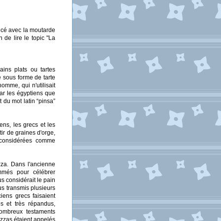
picé avec la moutarde
 de lire le topic "La
ins plats ou tartes
e sous forme de tarte
omme, qui n'utilisait
ar les égyptiens que
 du mot latin “pinsa”
ens, les grecs et les
ir de graines d'orge,
t considérées comme
izza. Dans l'ancienne
mmés pour célébrer
us considérait le pain
us transmis plusieurs
iens grecs faisaient
s et très répandus,
nombreux testaments
pizzas étaient appelés