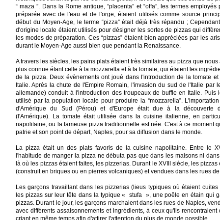
“ maza ”. Dans la Rome antique, “placenta” et “offa”, les termes employés 
préparée avec de l'eau et de l'orge, étaient utilisés comme source princi
début du Moyen-Age, le terme “pizza” était déjà très répandu ; Cependa
d'origine locale étaient utilisés pour désigner les sortes de pizzas qui diffèr
les modes de préparation. Ces “pizzas” étaient bien appréciées par les aris
durant le Moyen-Age aussi bien que pendant la Renaissance.
A travers les siècles, les pains plats étaient très similaires au pizza que nous
plus connue étant celle à la mozzarella et à la tomate, qui étaient les ingrédi
de la pizza. Deux évènements ont joué dans l'introduction de la tomate et
Italie. Après la chute de l'Empire Romain, l'invasion du sud de l'Italie par 
allemande) conduit à l'introduction des troupeaux de buffle en Italie. Puis le
utilisé par la population locale pour produire la “mozzarella”. L'importati
d'Amérique du Sud (Pérou) et d'Europe était due à la découverte
(l'Amérique). La tomate était utilisée dans la cuisine italienne, en partic
napolitaine, ou la fameuse pizza traditionnelle est née. C'est à ce moment q
patrie et son point de départ, Naples, pour sa diffusion dans le monde.
La pizza était un des plats favoris de la cuisine napolitaine. Entre le XV
l'habitude de manger la pizza ne débuta pas que dans les maisons ni dans 
là où les pizzas étaient faites, les pizzerias. Durant le XVIII siècle, les pizzas
(construit en briques ou en pierres volcaniques) et vendues dans les rues d
Les garçons travaillant dans les pizzerias (lieus typiques où étaient cuites 
les pizzas sur leur tête dans la typique « stufa », une poêle en étain qui g
pizzas. Durant le jour, les garçons marchaient dans les rues de Naples, vend
avec différents assaisonnements et ingrédients, à ceux qu'ils rencontraient
criant en même temps afin d'attirer l'attention du plus de monde possible.