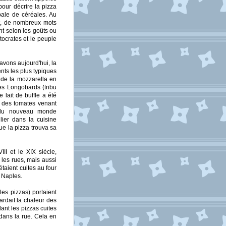
pour décrire la pizza
pale de céréales. Au
nt, de nombreux mots
ent selon les goûts ou
tocrates et le peuple
 avons aujourd'hui, la
ents les plus typiques
 de la mozzarella en
les Longobards (tribu
 lait de buffle a été
on des tomates venant
 du nouveau monde
ulier dans la cuisine
ue la pizza trouva sa
III et le XIX siècle,
les rues, mais aussi
 étaient cuites au four
e Naples.
les pizzas) portaient
ardait la chaleur des
ant les pizzas cuites
 dans la rue. Cela en