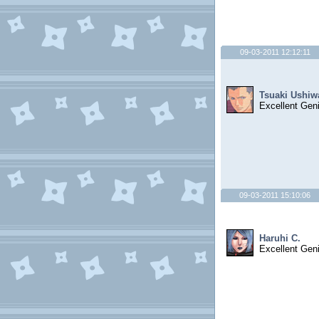
09-03-2011 12:12:11
Tsuaki Ushiw
Excellent Gen
09-03-2011 15:10:06
Haruhi C.
Excellent Gen