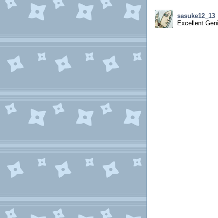
sasuke12_13
Excellent Gen