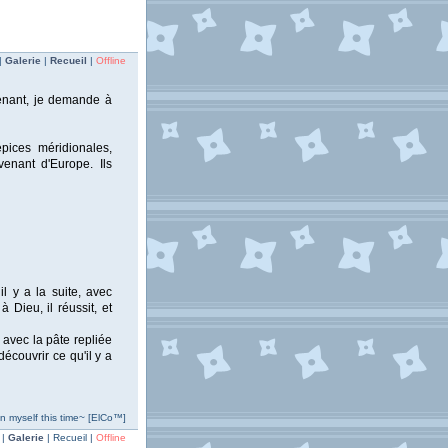
|
Galerie
|
Recueil
|
Offline
ntenant, je demande à
ices méridionales,
enant d'Europe. Ils
il y a la suite, avec
 Dieu, il réussit, et
 avec la pâte repliée
écouvrir ce qu'il y a
an myself this time~ [ElCo™]
 |
Galerie
| Recueil |
Offline