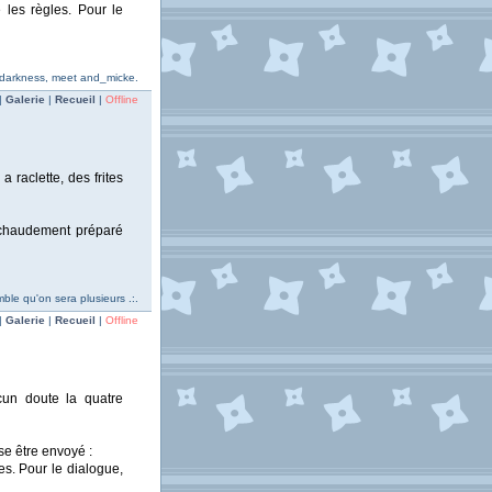
les règles. Pour le
darkness, meet and_micke.
|
Galerie
|
Recueil
|
Offline
raclette, des frites
 chaudement préparé
mble qu'on sera plusieurs .:.
|
Galerie
|
Recueil
|
Offline
un doute la quatre
se être envoyé :
es. Pour le dialogue,