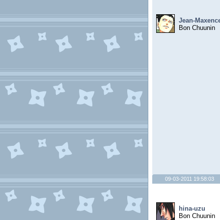
Jean-Maxenc
Bon Chuunin
09-03-2011 19:58:03
hina-uzu
Bon Chuunin