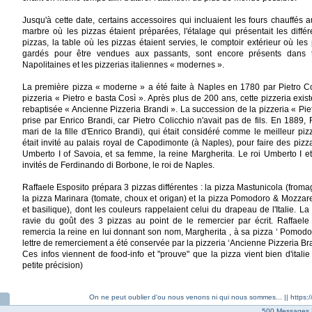
Jusqu'à cette date, certains accessoires qui incluaient les fours chauffés 
marbre où les pizzas étaient préparées, l'étalage qui présentait les diffé
pizzas, la table où les pizzas étaient servies, le comptoir extérieur où les 
gardés pour être vendues aux passants, sont encore présents dans t
Napolitaines et les pizzerias italiennes « modernes ».
La première pizza « moderne » a été faite à Naples en 1780 par Pietro Col
pizzeria « Pietro e basta Così ». Après plus de 200 ans, cette pizzeria exis
rebaptisée « Ancienne Pizzeria Brandi ». La succession de la pizzeria « Piet
prise par Enrico Brandi, car Pietro Colicchio n'avait pas de fils. En 1889, 
mari de la fille d'Enrico Brandi), qui était considéré comme le meilleur pi
était invité au palais royal de Capodimonte (à Naples), pour faire des pizzas 
Umberto I of Savoia, et sa femme, la reine Margherita. Le roi Umberto I et
invités de Ferdinando di Borbone, le roi de Naples.
Raffaele Esposito prépara 3 pizzas différentes : la pizza Mastunicola (fromage
la pizza Marinara (tomate, choux et origan) et la pizza Pomodoro & Mozzare
et basilique), dont les couleurs rappelaient celui du drapeau de l'Italie. La 
ravie du goût des 3 pizzas au point de le remercier par écrit. Raffaele 
remercia la reine en lui donnant son nom, Margherita , à sa pizza ‘ Pomodo
lettre de remerciement a été conservée par la pizzeria ‘Ancienne Pizzeria Bra
Ces infos viennent de food-info et "prouve" que la pizza vient bien d'ital
petite précision)
On ne peut oublier d'ou nous venons ni qui nous sommes... || https:/
500 Messages 