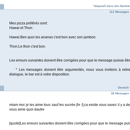
*disparaît dans des flammes
112 Messages 
Mes pizza préférés sont:
Hawai et Thon:
Hawai:Ben quoi les ananas c'est bon avec son jambon.
Thon:Le thon c'est bon.
Les erreurs suivantes doivent être corrigées pour que le message puisse êtr
* Les messages doivent être argumentés, nous vous invitons à relire 
dialogue, le bar est à votre disposition.
Deutsch Q
38 Messages 
miam moi je les aime tous sauf les sucrée [hr /],ca existe vous savez il y a d
vous aime quoi dautre
[quote]Les erreurs suivantes doivent être corrigées pour que le message pui