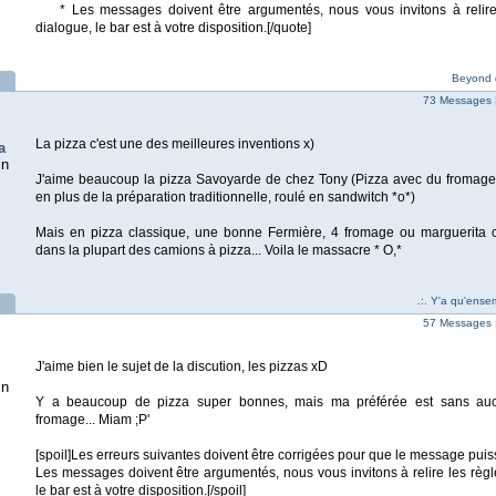
* Les messages doivent être argumentés, nous vous invitons à relire 
dialogue, le bar est à votre disposition.[/quote]
Beyond 
73 Messages 
La pizza c'est une des meilleures inventions x)
a
in
J'aime beaucoup la pizza Savoyarde de chez Tony (Pizza avec du fromage a 
en plus de la préparation traditionnelle, roulé en sandwitch *o*)
Mais en pizza classique, une bonne Fermière, 4 fromage ou marguerita
dans la plupart des camions à pizza... Voila le massacre * O,*
.:. Y'a qu'ense
57 Messages 
J'aime bien le sujet de la discution, les pizzas xD
in
Y a beaucoup de pizza super bonnes, mais ma préférée est sans auc
fromage... Miam ;P'
[spoil]Les erreurs suivantes doivent être corrigées pour que le message puis
Les messages doivent être argumentés, nous vous invitons à relire les règl
le bar est à votre disposition.[/spoil]