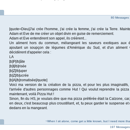
80 Messages 
[quote=Dieu]J'ai crée l'homme, j'ai crée la femme, j'ai crée la Terre. Mai
Adam et Eve de me créer un objet divin en guise de remerciement.
Adam et Eve entendirent son appel, ils créèrent...
Un aliment hors du commun, mélangeant les saveurs exotiques aux ép
ajoutant un soupçon de légumes d'Amérique du Sud, et d'un aliment v
décidèrent d'appeler cela :
LA
[b]P[/b]âte
[b]I[/b]risée
[b]Z[/b]uper
[b]Z[/b]ucrée
[b]A[/b]romatisée[/quote]
Voici ma version de la création de la pizza, et pour les plus imaginatifs, 
l'arrivée d'autres personnages comme Hut ! Qui voulut reprendre la pizza à
maintenant, voilà Pizza Hut !
Sinon, fin du HS, je voulais dire que ma pizza préférée était la Calzone, car,
en deux, c'est beaucoup plus croustillant, et, tu peux garder le suspense et d
dedans en la mangeant.
~When I sit alone, come get a little known, but I need more th
197 Messages