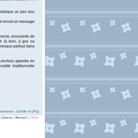
xeplique un peu leur
'il envoit un message
 cercle, recouverte de
ur (à bois, à gaz ou
 presque partout dans
x anchois appelée en
ialité traditionnelle
hinedown - Call Me <3 [PQ]
|
Galerie
|
Recueil
|
Offline