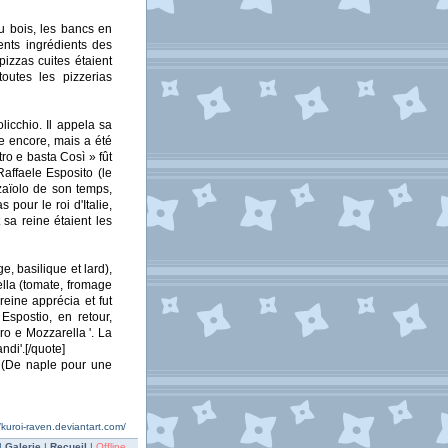
au bois, les bancs en
rents ingrédients des
pizzas cuites étaient
outes les pizzerias
icchio. Il appela sa
te encore, mais a été
ro e basta Così » fût
Raffaele Esposito (le
zzaïolo de son temps,
pour le roi d'Italie,
 sa reine étaient les
, basilique et lard),
lla (tomate, fromage
reine apprécia et fut
Espostio, en retour,
ro e Mozzarella '. La
ndi'.[/quote]
ie (De naple pour une
/kuroi-raven.deviantart.com/
|
Galerie
|
Recueil
|
Offline