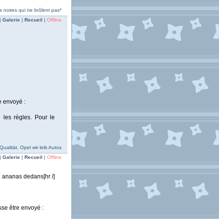
 noires qui ne brûlent pas*
|
Galerie
|
Recueil
|
Offline
e envoyé :
les règles. Pour le
ualität, Opel wir leib Autos
|
Galerie
|
Recueil
|
Offline
e ananas dedans[hr /]
sse être envoyé :