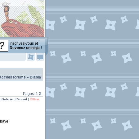
Inscrivez-vous et
Devenez un ninja !
Accueil forums
»
Blabla
- Pages:
1
2
|
Galerie
|
Recueil
|
Offline
:bave: