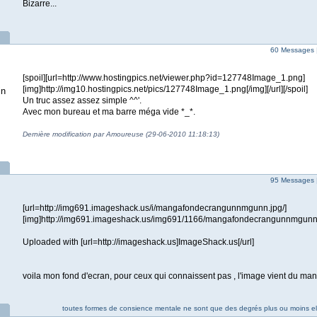
Bizarre...
60 Messages 
[spoil][url=http://www.hostingpics.net/viewer.php?id=127748Image_1.png]
[img]http://img10.hostingpics.net/pics/127748Image_1.png[/img][/url][/spoil]
in
Un truc assez assez simple ^^'.
Avec mon bureau et ma barre méga vide *_*.
Dernière modification par Amoureuse (29-06-2010 11:18:13)
95 Messages 
[url=http://img691.imageshack.us/i/mangafondecrangunnmgunn.jpg/]
[img]http://img691.imageshack.us/img691/1166/mangafondecrangunnmgunn.jp
Uploaded with [url=http://imageshack.us]ImageShack.us[/url]
voila mon fond d'ecran, pour ceux qui connaissent pas , l'image vient du
toutes formes de consience mentale ne sont que des degrés plus ou moins el