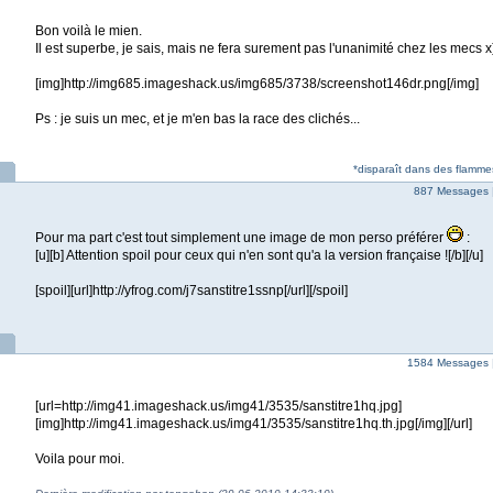
Bon voilà le mien.
Il est superbe, je sais, mais ne fera surement pas l'unanimité chez les mecs x
[img]http://img685.imageshack.us/img685/3738/screenshot146dr.png[/img]
Ps : je suis un mec, et je m'en bas la race des clichés...
*disparaît dans des flammes
887 Messages 
Pour ma part c'est tout simplement une image de mon perso préférer
:
[u][b] Attention spoil pour ceux qui n'en sont qu'a la version française ![/b][/u]
[spoil][url]http://yfrog.com/j7sanstitre1ssnp[/url][/spoil]
1584 Messages 
[url=http://img41.imageshack.us/img41/3535/sanstitre1hq.jpg]
[img]http://img41.imageshack.us/img41/3535/sanstitre1hq.th.jpg[/img][/url]
Voila pour moi.