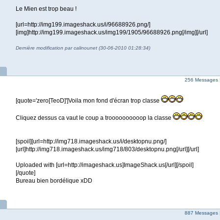
Le Mien est trop beau !
[url=http://img199.imageshack.us/i/96688926.png/]
[img]http://img199.imageshack.us/img199/1905/96688926.png[/img][/url]
Dernière modification par calinounet (30-06-2010 01:28:34)
256 Messages 
[quote='zero[TeoD]']Voila mon fond d'écran trop classe
Cliquez dessus ca vaut le coup a troooooooooop la classe
[spoil][url=http://img718.imageshack.us/i/desktopnu.png/]
[url]http://img718.imageshack.us/img718/803/desktopnu.png[/url][/url]
Uploaded with [url=http://imageshack.us]ImageShack.us[/url][/spoil]
[/quote]
Bureau bien bordélique xDD
887 Messages 