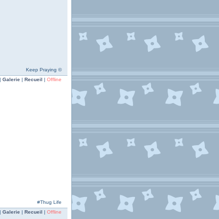
Keep Praying ©
|
Galerie
|
Recueil
|
Offline
#Thug Life
|
Galerie
|
Recueil
|
Offline