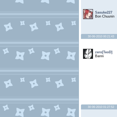
Sasuke227
Bon Chuunin
30-06-2010 00:21:43
zero[TeoD]
Banni
30-06-2010 01:27:52