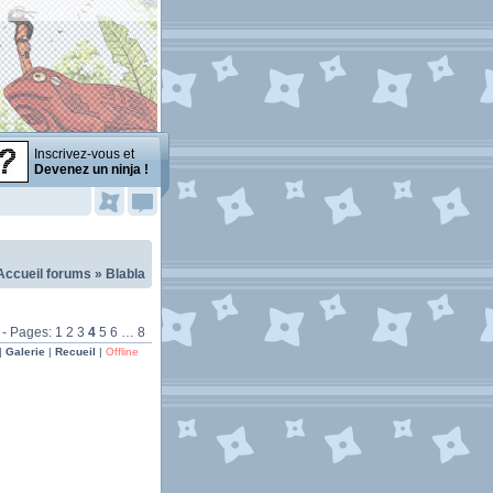
Inscrivez-vous et
Devenez un ninja !
Accueil forums
»
Blabla
- Pages:
1
2
3
4
5
6
…
8
|
Galerie
|
Recueil
|
Offline