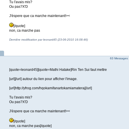
Tu l'avais mis?
Ou pas?X'D
J'éspere que ca marche maintenant!><
[/quote]
non, ca marche pas
Dernière modification par leonard45 (23-06-2010 16:08:46)
63 Messages 
[quote=leonard45][quote=Mathi Hatake]Rin Ten Sui faut mettre
[url][/url] autour du lien pour afficher l'image.
[url]http://yfrog.com/hqokamifanartokamiamateraj[/url]
Tu l'avais mis?
Ou pas?X'D
J'éspere que ca marche maintenant!><
[/quote]
non, ca marche pas[/quote]