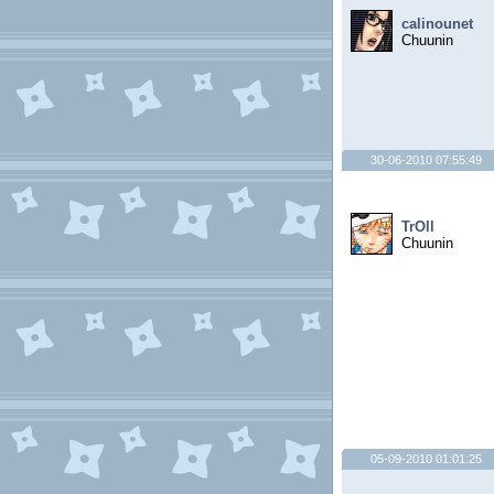
calinounet
Chuunin
30-06-2010 07:55:49
TrOll
Chuunin
05-09-2010 01:01:25