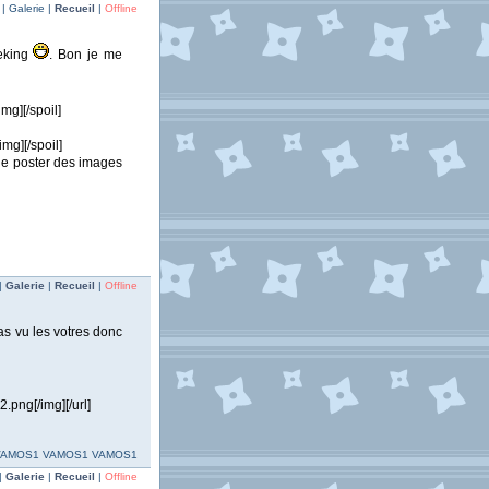
| Galerie |
Recueil
|
Offline
heking
. Bon je me
g][/spoil]
mg][/spoil]
 de poster des images
|
Galerie
|
Recueil
|
Offline
 pas vu les votres donc
png[/img][/url]
VAMOS1 VAMOS1 VAMOS1
|
Galerie
|
Recueil
|
Offline