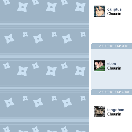
caliptus
Chuunin
29-06-2010 14:31:01
siam
Chuunin
29-06-2010 14:32:00
tengohan
Chuunin