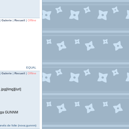
|
Galerie
|
Recueil
|
Offline
EQUAL
|
Galerie
|
Recueil
|
Offline
g[/img][/url]
 manga GUNNM
evés de folie (nova;gunnm)