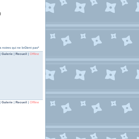
)
 noires qui ne brûlent pas*
|
Galerie
|
Recueil
|
Offline
|
Galerie
|
Recueil
|
Offline