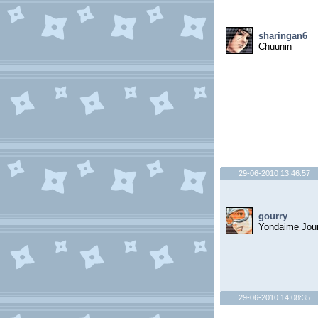
sharingan6
Chuunin
29-06-2010 13:46:57
gourry
Yondaime Jou
29-06-2010 14:08:35