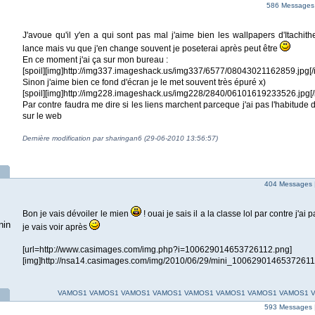
586 Messages 
J'avoue qu'il y'en a qui sont pas mal j'aime bien les wallpapers d'Itachit
lance mais vu que j'en change souvent je poseterai après peut être
En ce moment j'ai ça sur mon bureau :
[spoil][img]http://img337.imageshack.us/img337/6577/08043021162859.jpg[/im
Sinon j'aime bien ce fond d'écran je le met souvent très épuré x)
[spoil][img]http://img228.imageshack.us/img228/2840/06101619233526.jpg[/i
Par contre faudra me dire si les liens marchent parceque j'ai pas l'habitude
sur le web
Dernière modification par sharingan6 (29-06-2010 13:56:57)
404 Messages 
Bon je vais dévoiler le mien
! ouai je sais il a la classe lol par contre j'ai
nin
je vais voir après
[url=http://www.casimages.com/img.php?i=100629014653726112.png]
[img]http://nsa14.casimages.com/img/2010/06/29/mini_100629014653726112.
VAMOS1 VAMOS1 VAMOS1 VAMOS1 VAMOS1 VAMOS1 VAMOS1 VAMOS1 
593 Messages 