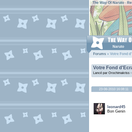
The Way Of Naruto
-
Re
Naruto
Forums
» Votre Fond d
Votre Fond d'Ecr
Lancé par Orochimakriss -
23-06-2010 16:08:11
leonard45
Bon Genin