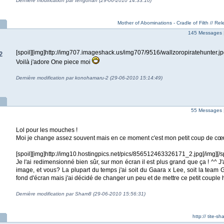
Dernière modification par tengohan (29-06-2010 14:33:10)
Mother of Abominations - Cradle of Filth // Rele
145 Messages 
[spoil][img]http://img707.imageshack.us/img707/9516/wallzoropiratehunter.jpg[
2
Voilà j'adore One piece moi
Dernière modification par konohamaru-2 (29-06-2010 15:14:49)
55 Messages 
Lol pour les mouches !
Moi je change assez souvent mais en ce moment c'est mon petit coup de cœur
[spoil][img]http://img10.hostingpics.net/pics/856512463326171_2.jpg[/img][/sp
Je l'ai redimensionné bien sûr, sur mon écran il est plus grand que ça ! ^^ 
image, et vous? La plupart du temps j'ai soit du Gaara x Lee, soit la team 
fond d'écran mais j'ai décidé de changer un peu et de mettre ce petit coupl
Dernière modification par Sham8 (29-06-2010 15:56:31)
http:// tite-s