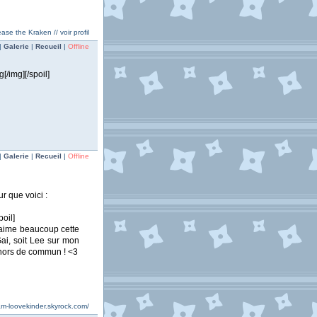
ase the Kraken // voir profil
|
Galerie
|
Recueil
|
Offline
/img][/spoil]
|
Galerie
|
Recueil
|
Offline
 que voici :
oil]
J'aime beaucoup cette
Gai, soit Lee sur mon
e hors de commun ! <3
ham-loovekinder.skyrock.com/