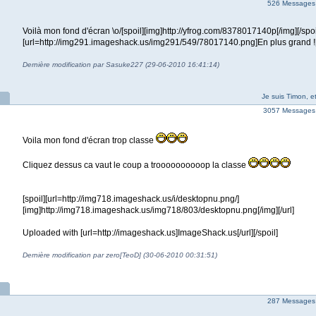
526 Messages
Voilà mon fond d'écran \o/[spoil][img]http://yfrog.com/8378017140p[/img][/spoi
[url=http://img291.imageshack.us/img291/549/78017140.png]En plus grand ![/
Dernière modification par Sasuke227 (29-06-2010 16:41:14)
Je suis Timon, et
3057 Messages
Voila mon fond d'écran trop classe
Cliquez dessus ca vaut le coup a troooooooooop la classe
[spoil][url=http://img718.imageshack.us/i/desktopnu.png/]
[img]http://img718.imageshack.us/img718/803/desktopnu.png[/img][/url]
Uploaded with [url=http://imageshack.us]ImageShack.us[/url][/spoil]
Dernière modification par zero[TeoD] (30-06-2010 00:31:51)
287 Messages