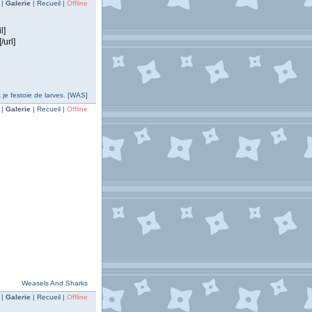
 |
Galerie
| Recueil |
Offline
l]
url]
 je festoie de larves. [WAS]
 |
Galerie
| Recueil |
Offline
Weasels And Sharks
 |
Galerie
| Recueil |
Offline