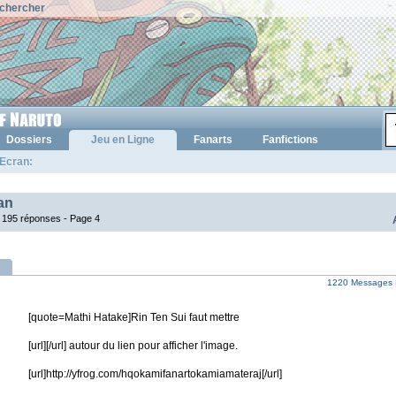
chercher
Dossiers
Jeu en Ligne
Fanarts
Fanfictions
'Ecran:
an
 195 réponses -
Page 4
1220 Messages 
[quote=Mathi Hatake]Rin Ten Sui faut mettre
[url][/url] autour du lien pour afficher l'image.
[url]http://yfrog.com/hqokamifanartokamiamateraj[/url]