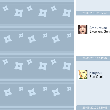
29-06-2010 11:17:48
Amoureuse
Excellent Gen
29-06-2010 12:12:02
pshylou
Bon Genin
29-06-2010 13:30:03