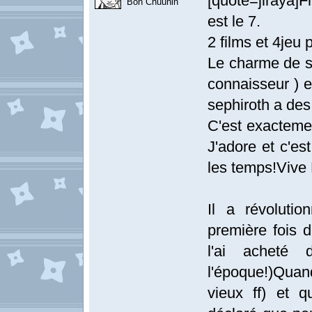
[quote=jiraya]F
Bon Chuunin
est le 7.
2 films et 4jeu 
Le charme de s
connaisseur ) e
sephiroth a des 
C'est exactemen
J'adore et c'es
les temps!Vive F
Il a révolutio
première fois d
l'ai acheté
l'époque!)Quand
vieux ff) et 