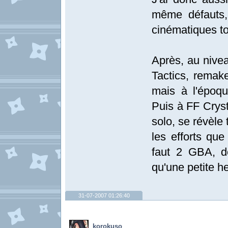
même défauts, 
cinématiques t
Après, au nivea
Tactics, remake
mais à l'époqu
Puis à FF Cryst
solo, se révèle 
les efforts qu
faut 2 GBA, de
qu'une petite he
31-07-2007 01:26:40
korokuso