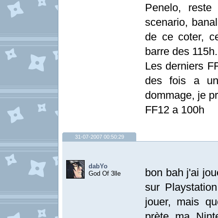
Penelo, reste
scenario, banal
de ce coter, 
barre des 115h.
Les derniers FF
des fois a un
dommage, je pr
FF12 a 100h
31-07-2007 00:50:29
dabYo
bon bah j'ai jou
God Of 3lle
sur Playstation
jouer, mais qu
prète ma Nint