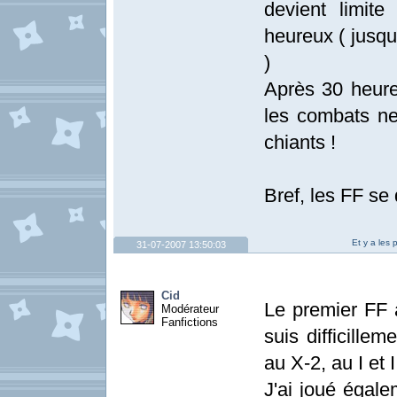
devient limite
heureux ( jusqu
)
Après 30 heures
les combats ne
chiants !
Bref, les FF se
Et y a les 
31-07-2007 13:50:03
Cid
Le premier FF a
Modérateur
Fanfictions
suis difficillem
au X-2, au I et 
J'ai joué égale