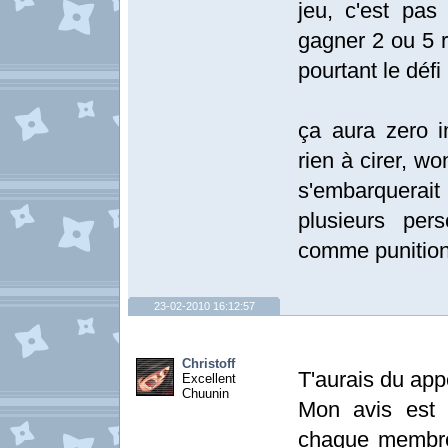
jeu, c'est pa
gagner 2 ou 5 r
pourtant le défi 
ça aura zero i
rien à cirer, wo
s'embarquera
plusieurs per
comme punition
23-02-2010 16:12:57
Christoff
T'aurais du appe
Excellent
Chuunin
Mon avis est q
chaque membre