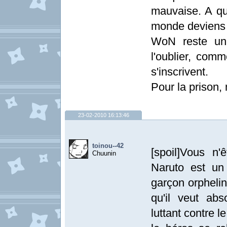
mauvaise. A quo
monde deviens 
WoN reste un 
l'oublier, comm
s'inscrivent.
Pour la prison
23-02-2010 16:13:46
toinou--42
[spoil]Vous n
Chuunin
Naruto est un
garçon orphelin
qu'il veut ab
luttant contre l