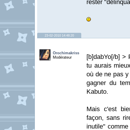
rester "délinqua
23-02-2010 14:48:20
Orochimakriss
[b]dabYo[/b] > 
Modérateur
tu aurais mieux
où de ne pas y 
gagner du temp
Kabuto.
Mais c'est bien
façon, sans rire
inutile" comme 