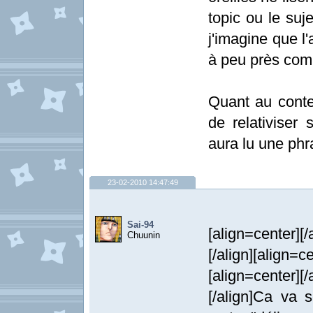
topic ou le suj
j'imagine que l
à peu près com
Quant au conten
de relativiser
aura lu une phr
23-02-2010 14:47:49
Sai-94
[align=center][/
Chuunin
[/align][align=ce
[align=center][/
[/align]Ca va 