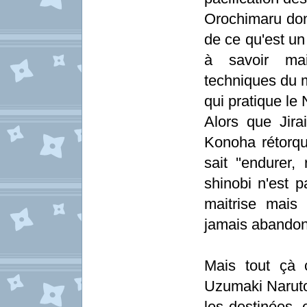
Orochimaru donn
de ce qu'est un 
à savoir mait
techniques du mo
qui pratique le N
Alors que Jira
Konoha rétorqu
sait ''endurer,
shinobi n'est 
maitrise mais
jamais abandon
Mais tout çà 
Uzumaki Naruto 
les destinées, 