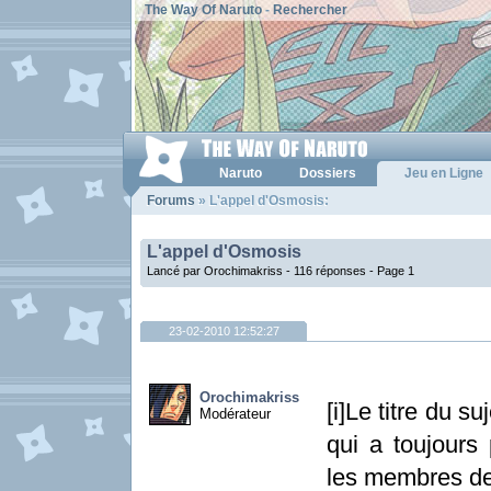
The Way Of Naruto
-
Rechercher
Naruto
Dossiers
Jeu en Ligne
Forums
» L'appel d'Osmosis:
L'appel d'Osmosis
Lancé par Orochimakriss - 116 réponses -
Page 1
23-02-2010 12:52:27
Orochimakriss
[i]Le titre du s
Modérateur
qui a toujours 
les membres de 