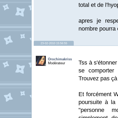
total et de l'hyo
apres je resp
nombre pourra c
23-02-2010 15:56:55
Orochimakriss
Tss à s'étonner
Modérateur
se comporter 
Trouvez pas çà r
Et forcément W
poursuite à la
"personne mo
simplement de