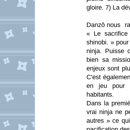
gloire. 7) La dév
Danzô nous rapp
« Le sacrifice
shinobi. » pour
ninja. Puisse 
bien sa missi
enjeux sont pl
C'est égalemen
en jeu pour d
habitants.
Dans la premiè
vrai ninja ne p
autres » ce qui
pacification de