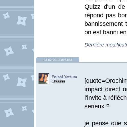
Quizz d'un de
répond pas bon
bannissement t
on est banni en
Dernière modificat
23-02-2010 15:43:57
Enishi Yatsum
[quote=Orochim
Chuunin
impact direct 
l'invite à réflé
serieux ?
je pense que 