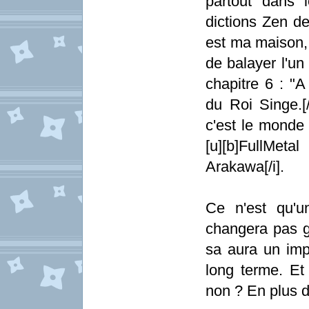
partout dans 
dictions Zen de
est ma maison,
de balayer l'un 
chapitre 6 : "A
du Roi Singe.[/
c'est le monde 
[u][b]FullMet
Arakawa[/i].
Ce n'est qu'u
changera pas g
sa aura un imp
long terme. Et 
non ? En plus d