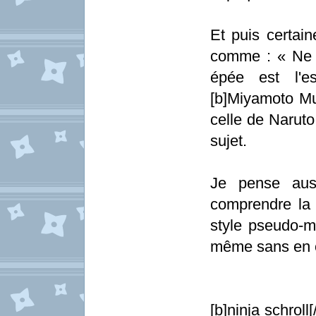
Et puis certain
comme : « Ne p
épée est l'e
[b]Miyamoto Mu
celle de Naruto
sujet.
Je pense auss
comprendre la c
style pseudo-mo
même sans en co
[b]ninja schrol