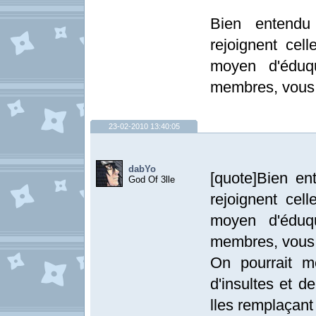
Bien entendu
rejoignent cell
moyen d'éduq
membres, vous 
23-02-2010 13:40:05
dabYo
[quote]Bien en
God Of 3lle
rejoignent cell
moyen d'éduq
membres, vous 
On pourrait m
d'insultes et d
lles remplaçant 