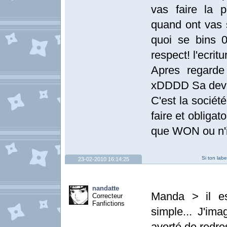
vas faire la 
quand ont vas s
quoi se bins 0
respect! l'ecrit
Apres regarde
xDDDD Sa devie
C'est la sociét
faire et obligat
que WON ou n'im
Si ton lab
23-02-2010 16:14:25
nandatte
Manda > il es
Correcteur
Fanfictions
simple... J'ima
avorté de redre