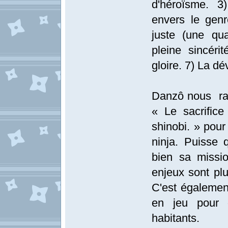
d'héroïsme. 3)
envers le genr
juste (une qual
pleine sincéri
gloire. 7) La dév
Danzô nous rapp
« Le sacrifice
shinobi. » pour
ninja. Puisse 
bien sa missi
enjeux sont pl
C'est égalemen
en jeu pour d
habitants.