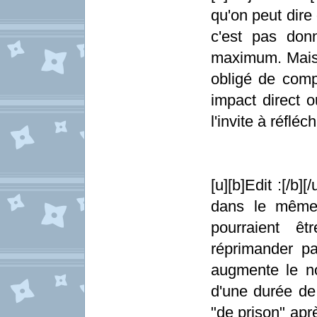
qu'on peut dire
c'est pas don
maximum. Mais 
obligé de comp
impact direct 
l'invite à réflé
[u][b]Edit :[/b
dans le même 
pourraient ê
réprimander pa
augmente le n
d'une durée de 
"de prison" apr