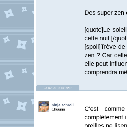
Des super zen
[quote]Le sole
cette nuit.[/quot
[spoil]Trève de
zen ? Car cell
elle peut influ
comprendra même
23-02-2010 14:09:15
ninja schroll
C'est comme 
Chuunin
complètement inu
oreilles ne lis