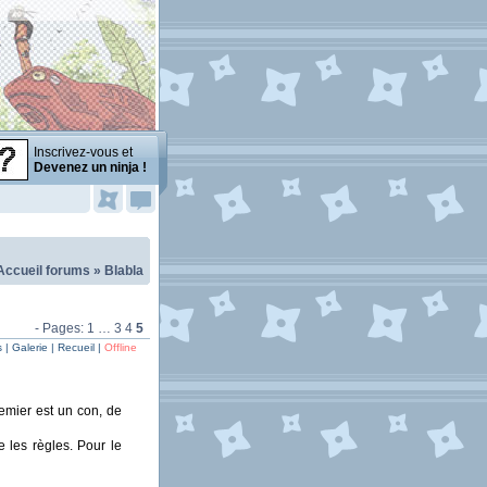
Inscrivez-vous et
Devenez un ninja !
Accueil forums
»
Blabla
- Pages:
1
…
3
4
5
| Galerie | Recueil |
Offline
emier est un con, de
 les règles. Pour le