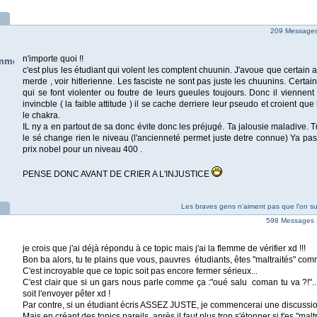
209 Messages 
n'importe quoi !!
mme
c'est plus les étudiant qui volent les comptent chuunin. J'avoue que certain 
merde , voir hitlerienne. Les fasciste ne sont pas juste les chuunins. Certain
qui se font violenter ou foutre de leurs gueules toujours. Donc il viennen
invincble ( la faible attitude ) il se cache derriere leur pseudo et croient que
le chakra.
IL ny a en partout de sa donc évite donc les préjugé. Ta jalousie maladive.
le sé change rien le niveau (l'ancienneté permet juste detre connue) Ya pa
prix nobel pour un niveau 400 .
PENSE DONC AVANT DE CRIER A L'INJUSTICE
Les braves gens n'aiment pas que l'on su
598 Messages 
je crois que j'ai déjà répondu à ce topic mais j'ai la flemme de vérifier xd !!!
Bon ba alors, tu te plains que vous, pauvres étudiants, êtes "maltraités" comm
C'est incroyable que ce topic soit pas encore fermer sérieux...
C'est clair que si un gars nous parle comme ça :"oué salu coman tu va ?!"... j
soit l'envoyer pêter xd !
Par contre, si un étudiant écris ASSEZ JUSTE, je commencerai une discussion
Mais en créant des topics pareils, après il faut plus trop s'étonner si t'es "malt