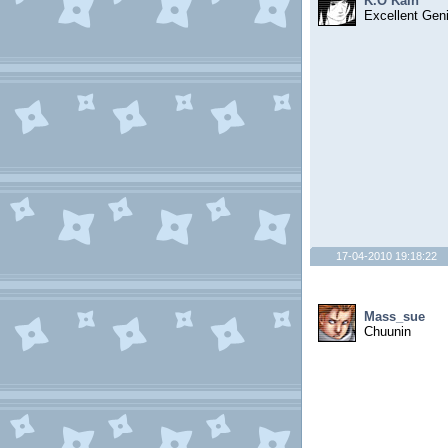
K.O Kain
Excellent Gen
17-04-2010 19:18:22
Mass_sue
Chuunin