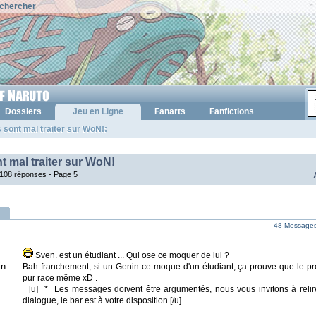
chercher
Dossiers
Jeu en Ligne
Fanarts
Fanfictions
 sont mal traiter sur WoN!:
t mal traiter sur WoN!
108 réponses -
Page 5
48 Messages 
Sven. est un étudiant ... Qui ose ce moquer de lui ?
in
Bah franchement, si un Genin ce moque d'un étudiant, ça prouve que le pr
pur race même xD .
[u] * Les messages doivent être argumentés, nous vous invitons à relire
dialogue, le bar est à votre disposition.[/u]