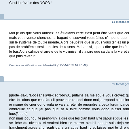
C'est la révolte des NOOB !
14 Messages 
Moi je dis que vous abusez les étudiants certe c'est peut être vrais que c
mais vous venez cherchez la bagard et souvent vous faites n'importe quoi s
sur le système de tout le monde. Alors peut être que si vous vous teniez un pe
pas de problème c'est dans les deux sens. Moi aussi je peux dire que les ét
le bar. Alors calmos et arrête de te victimiser, il y a pire que sa dans la vie et s
qua plus revenir!
Dernière modification par Miwako69 (17-04-2010 18:10:49)
59 Messages 
[quote=sakura-océane]@lex et robin01 putains sa me soule vous croyez qu
etre fort alors que cest faux il peuvent etre cool donc moi je repond plus sin
je risque de crier donc voila je vais arreter de repondre a ceux forum parc
embroulle et que jai pas que sa a faire comme vous donc laisser tom
tous[/quote]
non mais pour qui te prend-tu? a dire que les clan haut lv te saoul et que les
se fiche du niveaux et veulent bien se marrer n'oubli pas je suis deja v
franchment apres chui parti dans un autre haut lv et laisse moi te dire q