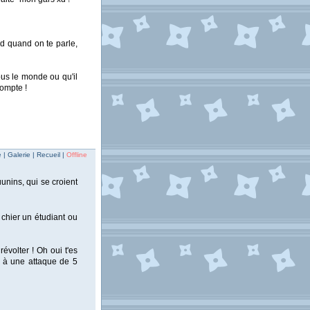
nd quand on te parle,
ous le monde ou qu'il
compte !
| Galerie | Recueil |
Offline
uunins, qui se croient
 chier un étudiant ou
évolter ! Oh oui t'es
r à une attaque de 5