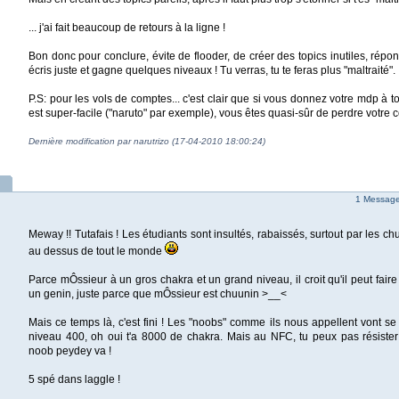
... j'ai fait beaucoup de retours à la ligne !
Bon donc pour conclure, évite de flooder, de créer des topics inutiles, répo
écris juste et gagne quelques niveaux ! Tu verras, tu te feras plus "maltraité".
P.S: pour les vols de comptes... c'est clair que si vous donnez votre mdp à t
est super-facile ("naruto" par exemple), vous êtes quasi-sûr de perdre votre 
Dernière modification par narutrizo (17-04-2010 18:00:24)
1 Message 
Meway !! Tutafais ! Les étudiants sont insultés, rabaissés, surtout par les ch
au dessus de tout le monde
Parce mÔssieur à un gros chakra et un grand niveau, il croit qu'il peut faire
un genin, juste parce que mÔssieur est chuunin >__<
Mais ce temps là, c'est fini ! Les "noobs" comme ils nous appellent vont se r
niveau 400, oh oui t'a 8000 de chakra. Mais au NFC, tu peux pas résiste
noob peydey va !
5 spé dans laggle !