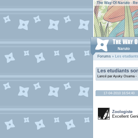
The Way Of Naruto
-
Re
Naruto
Forums
» Les etudiants
Les etudiants son
Lancé par Ayuky Osama - 
17-04-2010 16:54:40
Zoologiste
Excellent Gen