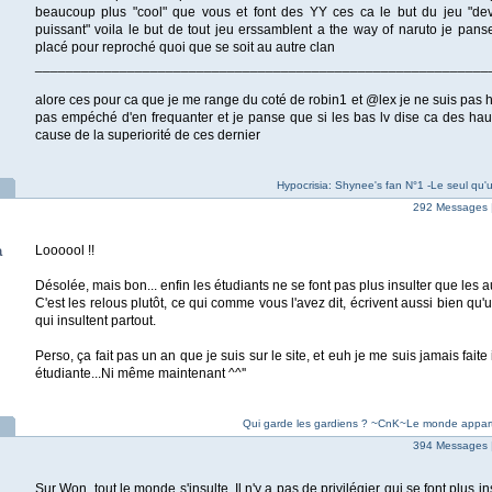
beaucoup plus "cool" que vous et font des YY ces ca le but du jeu "dev
puissant" voila le but de tout jeu erssamblent a the way of naruto je pans
placé pour reproché quoi que se soit au autre clan
___________________________________________________________
alore ces pour ca que je me range du coté de robin1 et @lex je ne suis pas 
pas empéché d'en frequanter et je panse que si les bas lv dise ca des hau
cause de la superiorité de ces dernier
Hypocrisia: Shynee's fan N°1 -Le seul qu'
292 Messages 
a
Loooool !!
Désolée, mais bon... enfin les étudiants ne se font pas plus insulter que les a
C'est les relous plutôt, ce qui comme vous l'avez dit, écrivent aussi bien qu'u
qui insultent partout.
Perso, ça fait pas un an que je suis sur le site, et euh je me suis jamais faite 
étudiante...Ni même maintenant ^^''
Qui garde les gardiens ? ~CnK~Le monde apparti
394 Messages 
Sur Won, tout le monde s'insulte. Il n'y a pas de privilégier qui se font plus in