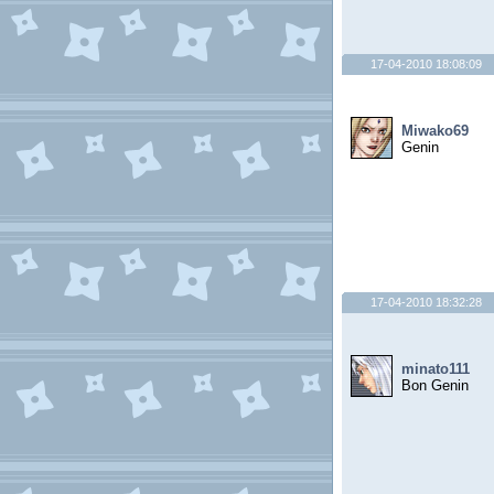
17-04-2010 18:08:09
Miwako69
Genin
17-04-2010 18:32:28
minato111
Bon Genin