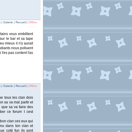
| Galerie | Recueil |
Offline
ertains vous embêtent
ur le bar et sa tape
u mieux il n'y aurait
udiants nous polluent
i t'es pas content t'as
| Galerie | Recueil |
Offline
e tous les clan dois
on sa va mal partir et
e que sa va faire des
ber ce forum t cest
 bon clan ces eux qui
enu dans ton clan et
ue coté fun ils sont