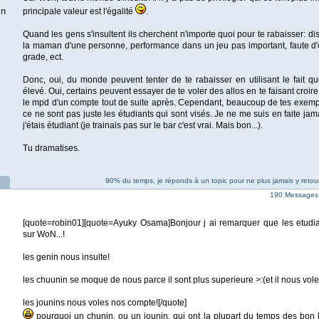
in
principale valeur est l'égalité
.
Quand les gens s'insultent ils cherchent n'importe quoi pour te rabaisser: d
la maman d'une personne, performance dans un jeu pas important, faute d'
grade, ect.
Donc, oui, du monde peuvent tenter de te rabaisser en utilisant le fait q
élevé. Oui, certains peuvent essayer de te voler des allos en te faisant croire
le mpd d'un compte tout de suite après. Cependant, beaucoup de tes exemp
ce ne sont pas juste les étudiants qui sont visés. Je ne me suis en faite jama
j'étais étudiant (je trainais pas sur le bar c'est vrai. Mais bon...).
Tu dramatises.
90% du temps, je réponds à un topic pour ne plus jamais y retour
190 Messages
[quote=robin01][quote=Ayuky Osama]Bonjour j ai remarquer que les etudian
sur WoN...!
les genin nous insulte!
les chuunin se moque de nous parce il sont plus superieure >:(et il nous vol
les jounins nous voles nos compte![/quote]
pourquoi un chunin, ou un jounin, qui ont la plupart du temps des bon l