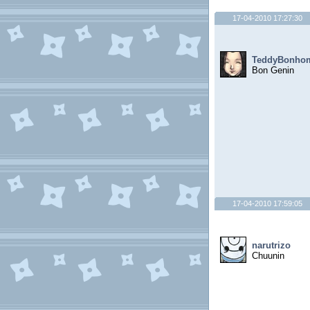
17-04-2010 17:27:30
TeddyBonho
Bon Genin
17-04-2010 17:59:05
narutrizo
Chuunin