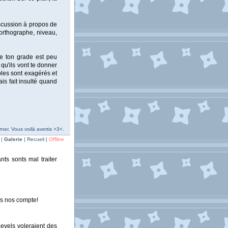
iscussion à propos de
orthographe, niveau,
ue ton grade est peu
 qu'ils vont te donner
les sont exagérés et
is fait insulté quand
ner. Vous voilà avertis >3<.
 |
Galerie
| Recueil |
Offline
ts sonts mal traiter
es nos compte!
evels voleraient des