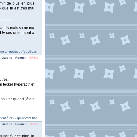
nir de plus en plus
e que tu est tres mal
______
haut lv mais sa ne ma
t lv ces uniqument a
une amnésique n'oubli pas!-
|
Galerie
|
Recueil
|
Offline
utres.
n teckel hyperactif et
insulter quand j'étais
ent à ceux qui rêvent trop.
|
Galerie
|
Recueil
|
Offline
sulter. Sur ce plan, la