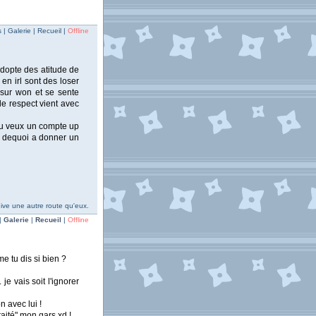
| Galerie | Recueil |
Offline
adopte des atitude de
 en irl sont des loser
t sur won et se sente
 le respect vient avec
 Tu veux un compte up
s dequoi a donner un
ive une autre route qu'eux.
|
Galerie
|
Recueil
|
Offline
e tu dis si bien ?
e vais soit l'ignorer
 avec lui !
raité" mon gars xd !