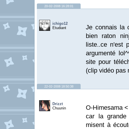
20-02-2008 16:28:01
ichigo12
Je connais la 
Etudiant
bien raton ni
liste..ce n'est
argumenté lol
site pour tél
(clip vidéo pas
22-02-2008 18:50:38
Drizzt
O-Himesama < D
Chuunin
car la grande
misent à écoute