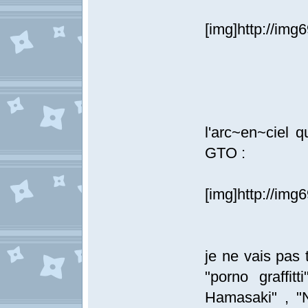
[img]http://im
l'arc~en~ciel 
GTO :
[img]http://im
je ne vais pas 
"porno graffi
Hamasaki" , "