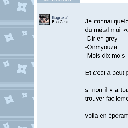
01-01-2008 17:48:21
Bugrazaf
Je connai quelq
Bon Genin
du métal moi >o
-Dir en grey
-Onmyouza
-Mois dix mois
Et c'est a peut 
si non il y a t
trouver facileme
voila en èpérant