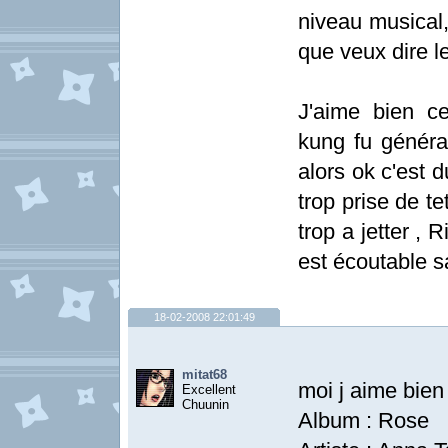
niveau musical
que veux dire l
J'aime bien ce
kung fu générat
alors ok c'est 
trop prise de t
trop a jetter , 
est écoutable s
18-02-2008 22:01:49
mitat68
moi j aime bien 
Excellent
Chuunin
Album : Rose