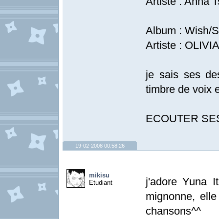
Artiste : Anna T
Album : Wish/S
Artiste : OLIVI
je sais ses de
timbre de voix e
ECOUTER SES
19-02-2008 00:58:26
mikisu
j'adore Yuna I
Etudiant
mignonne, elle
chansons^^