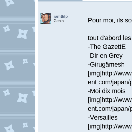
ramthlp
Pour moi, ils s
Genin
tout d'abord le
-The GazettE
-Dir en Grey
-Girugämesh
[img]http://ww
ent.com/japan/p
-Moi dix mois
[img]http://ww
ent.com/japan/p
-Versailles
[img]http://www