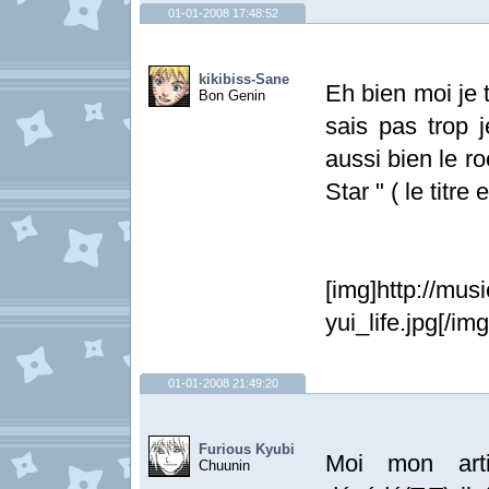
01-01-2008 17:48:52
kikibiss-Sane
Eh bien moi je t
Bon Genin
sais pas trop j
aussi bien le r
Star " ( le titr
[img]http://mu
yui_life.jpg[/img
01-01-2008 21:49:20
Furious Kyubi
Moi mon artis
Chuunin