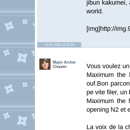
jibun kakumei, 
world.
[img]http://img.
01-01-2008 22:03:19
Majin Archer
Vous voulez un
Chuunin
Maximum the h
ouf.Bon parcont
pe vite filer, u
Maximum the h
opening N2 et 
La voix de la c