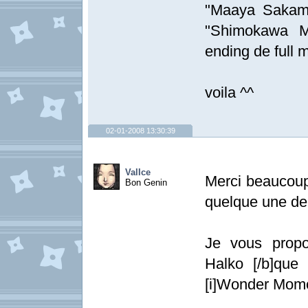
"Maaya Sakamo
"Shimokawa Mi
ending de full m
voila ^^
02-01-2008 13:30:39
ValIce
Merci beaucoup 
Bon Genin
quelque une de
Je vous prop
Halko [/b]que
[i]Wonder Momo-