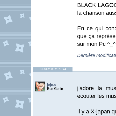
BLACK LAGOON.
la chanson auss
En ce qui con
que ça représ
sur mon Pc ^_^
Dernière modificat
01-01-2008 23:18:44
jeje.s
j'adore la mu
Bon Genin
ecouter les mu
Il y a X-japan q