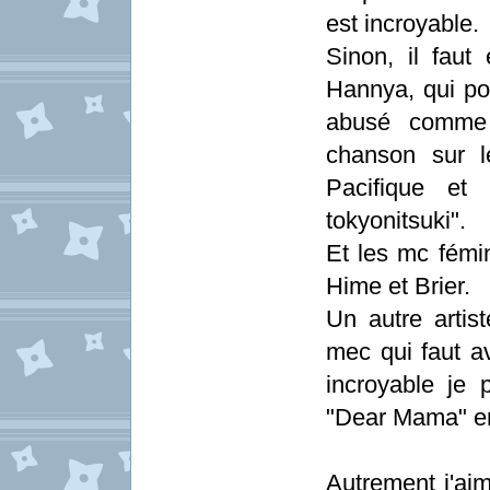
est incroyable.
Sinon, il faut
Hannya, qui pos
abusé comme 
chanson sur l
Pacifique et 
tokyonitsuki".
Et les mc fémi
Hime et Brier.
Un autre artis
mec qui faut av
incroyable je
"Dear Mama" en
Autrement j'aim