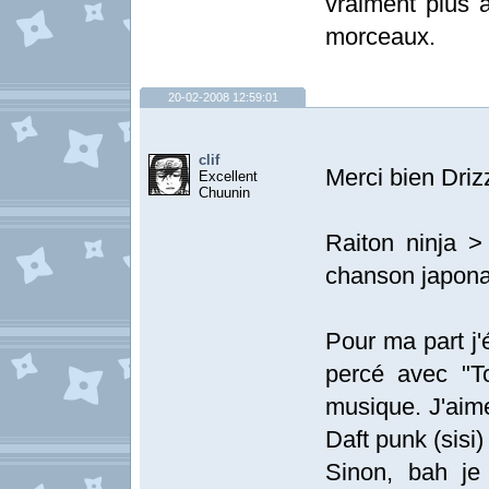
vraiment plus 
morceaux.
20-02-2008 12:59:01
clif
Merci bien Driz
Excellent
Chuunin
Raiton ninja >
chanson japonai
Pour ma part j'
percé avec "To
musique. J'aime
Daft punk (sisi)
Sinon, bah je