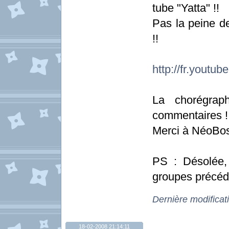
tube "Yatta" !!
Pas la peine de
!!
http://fr.yout
La chorégrap
commentaires !
Merci à NéoBos
PS : Désolée,
groupes précéd
Dernière modificat
18-02-2008 21:14:11