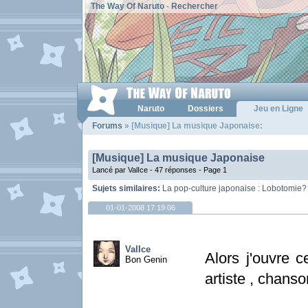
The Way Of Naruto
-
Rechercher
Naruto
Dossiers
Jeu en Ligne
Forums
» [Musique] La musique Japonaise:
[Musique] La musique Japonaise
Lancé par ValIce - 47 réponses -
Page 1
Sujets similaires:
La pop-culture japonaise : Lobotomie?
01-01-2008 17:19:06
ValIce
Alors j'ouvre 
Bon Genin
artiste , chans