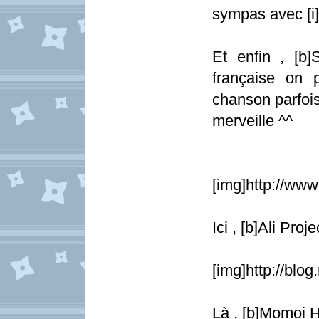
sympas avec [i
Et enfin , [b]S
française on 
chanson parfois
merveille ^^
[img]http://ww
Ici , [b]Ali Pro
[img]http://blo
Là , [b]Momoi H