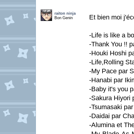
raiton ninja
Et bien moi j'éc
Bon Genin
-Life is like a 
-Thank You !
-Houki Hoshi p
-Life,Rolling St
-My Pace par S
-Hanabi par Ik
-Baby it's you
-Sakura Hiyori
-Tsumasaki pa
-Daidai par Ch
-Alumina et Th
-My Blade As 