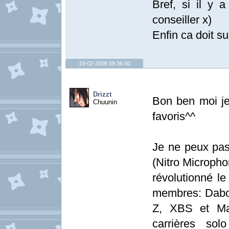
Bref, si il y a
conseiller x)
Enfin ca doit s
19-02-2008 09:36:40
Drizzt
Bon ben moi je 
Chuunin
favoris^^
Je ne peux pas
(Nitro Micropho
révolutionné le
membres: Dabo,
Z, XBS et Ma
carrières sol