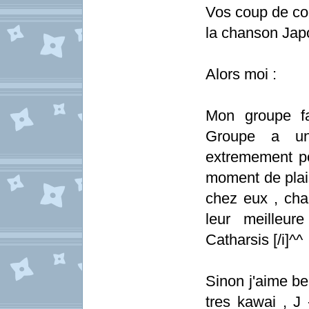
Vos coup de coe
la chanson Japo
Alors moi :
Mon groupe fav
Groupe a uni
extremement p
moment de plaisi
chez eux , cha
leur meilleur
Catharsis [/i]^^
Sinon j'aime b
tres kawai , J 