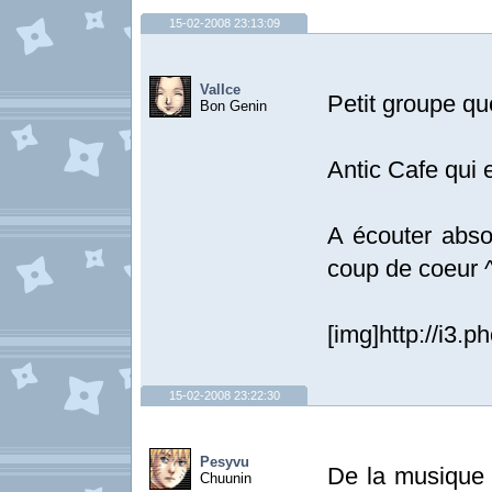
15-02-2008 23:13:09
ValIce
Petit groupe qu
Bon Genin
Antic Cafe qui 
A écouter absol
coup de coeur 
[img]http://i3.
15-02-2008 23:22:30
Pesyvu
De la musique 
Chuunin