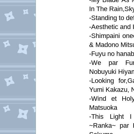
In The Rain,Sk
-Standing to de
-Aesthetic and 
-Shimpaini one
& Madono Mits
-Fuyu no hanabi
-We par Fumi
Nobuyuki Hiya
-Looking for
Yumi Kakazu, 
-Wind et Hol
Matsuoka
-This Light
~Ranka~ par 