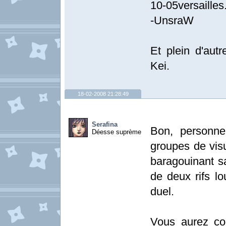
10-05versailles.
-UnsraW
Et plein d'autr
Kei.
18-02-2008 21:28:49
Serafina
Bon, personne
Déesse suprème
groupes de vis
baragouinant sa
de deux rifs lo
duel.
Vous aurez com