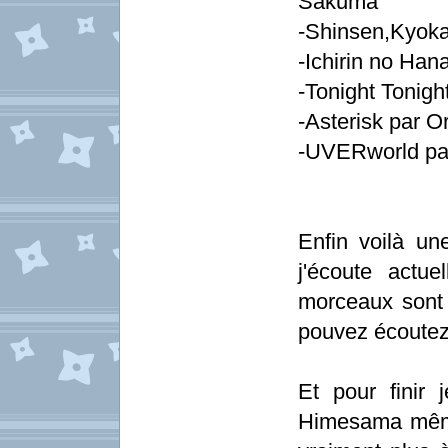
Sakuma
-Shinsen,Kyoka
-Ichirin no H
-Tonight Tonigh
-Asterisk par 
-UVERworld p
Enfin voilà un
j'écoute actu
morceaux sont 
pouvez écoutez
Et pour finir
Himesama même 