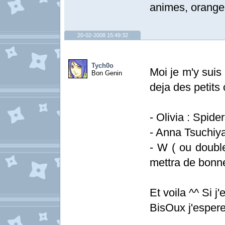
animes, orange 
20-02-2008 15:49:32
Tych0o
Moi je m'y suis
Bon Genin
deja des petits
- Olivia : Spider
- Anna Tsuchiya
- W ( ou double
mettra de bon
Et voila ^^ Si j
BisOux j'esper