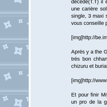
décédé(T.T) il é
une carière sol
single, 3 maxi
vous conseille p
[img]http://be.
Aprés y a the G
trés bon chhan
chizuru et buria
[img]http://www
Et pour finir Mi
un pro de la g