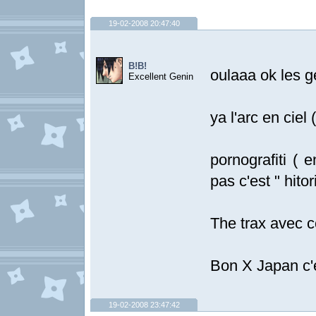
19-02-2008 20:47:40
B!B!
oulaaa ok les 
Excellent Genin
ya l'arc en ciel
pornografiti (
pas c'est " hit
The trax avec 
Bon X Japan c'e
19-02-2008 23:47:42