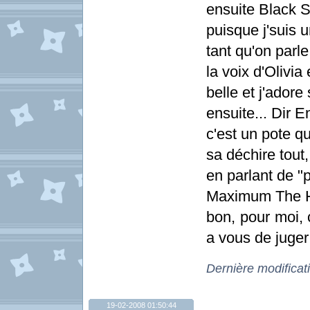
ensuite Black S
puisque j'suis
tant qu'on par
la voix d'Olivia
belle et j'ador
ensuite... Dir E
c'est un pote qu
sa déchire tout,
en parlant de "p
Maximum The 
bon, pour moi, 
a vous de juge
Dernière modificat
19-02-2008 01:50:44