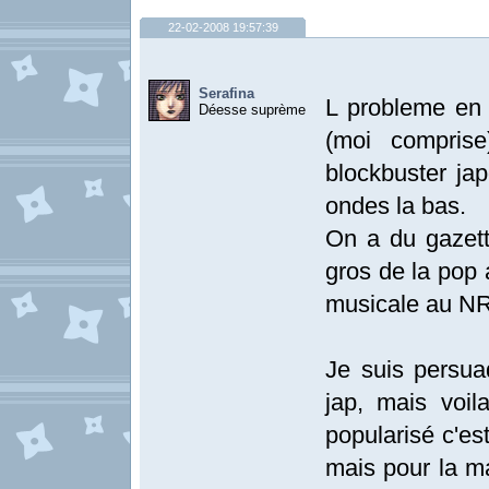
22-02-2008 19:57:39
Serafina
L probleme en f
Déesse suprème
(moi compris
blockbuster jap
ondes la bas.
On a du gazett
gros de la pop 
musicale au NR
Je suis persua
jap, mais voil
popularisé c'es
mais pour la ma