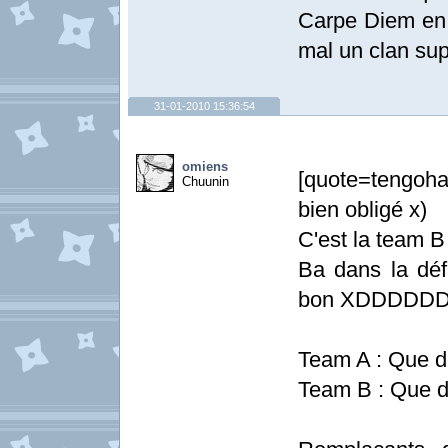
Carpe Diem en v
mal un clan sup
31-01-2010 15:36:54
omiens
[quote=tengoha
Chuunin
bien obligé x)
C'est la team B
Ba dans la déf
bon XDDDDD
Team A : Que d
Team B : Que d