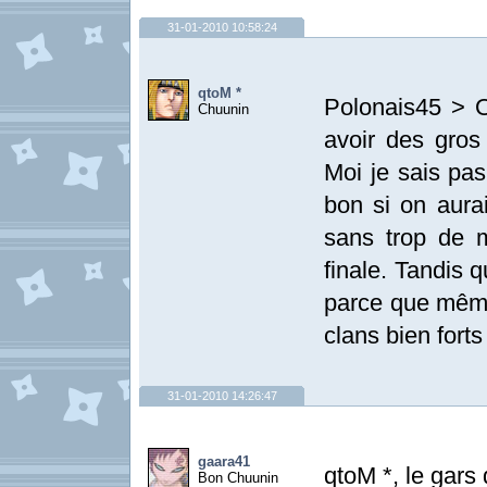
31-01-2010 10:58:24
qtoM *
Polonais45 > O
Chuunin
avoir des gros
Moi je sais pa
bon si on aurai
sans trop de m
finale. Tandis 
parce que même
clans bien fort
31-01-2010 14:26:47
gaara41
qtoM *, le gars
Bon Chuunin