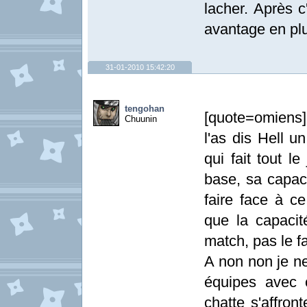
lacher. Après c
avantage en pl
31-01-2010 15:42:20
tengohan
[quote=omiens]
Chuunin
l'as dis Hell u
qui fait tout l
base, sa capac
faire face à ce
que la capacit
match, pas le f
A non non je ne
équipes avec
chatte s'affron