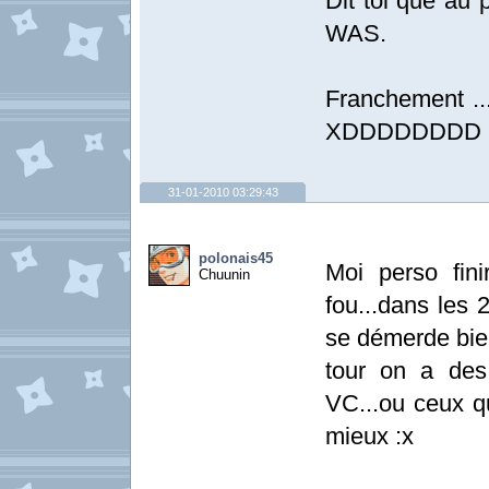
Dit toi que au 
WAS.
Franchement ...
XDDDDDDDD
31-01-2010 03:29:43
polonais45
Moi perso fin
Chuunin
fou...dans les 
se démerde bie
tour on a de
VC...ou ceux q
mieux :x