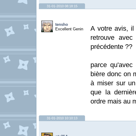
31-01-2010 08:18:15
tensho
A votre avis, i
Excellent Genin
retrouve avec
précédente ??
parce qu'avec 
bière donc on mi
à miser sur u
que la derniè
ordre mais au 
31-01-2010 10:10:13