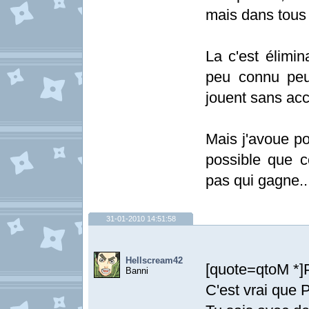
mais dans tous l
La c'est élimi
peu connu peuv
jouent sans acc
Mais j'avoue po
possible que c
pas qui gagne..
31-01-2010 14:51:58
Hellscream42
[quote=qtoM *]
Banni
C'est vrai que 