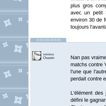
plus gros com
avec un petit
environ 30 de f
toujours l'avan
31-01-2010 15:46:35
omiens
Nan pas vraimen
Chuunin
matchs contre 
l'une que l'aut
perdait contre e
L'élément des 
défini le gagna