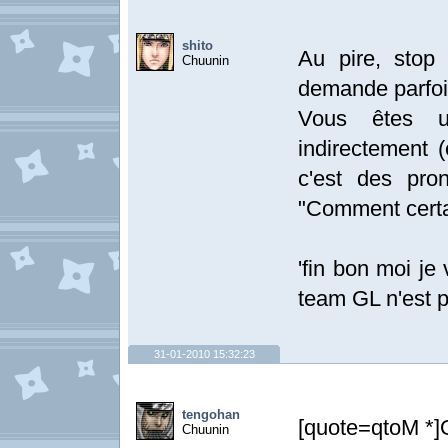
shito
Au pire, stop
Chuunin
demande parfoi
Vous êtes u
indirectement 
c'est des pr
"Comment certa
'fin bon moi j
team GL n'est p
31-01-2010 15:32:23
tengohan
[quote=qtoM *]O
Chuunin