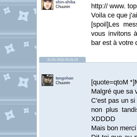
shin-shika
http:// www. top
Chuunin
Voila ce que j'a
[spoil]Les me
vous invitons à
bar est à votre d
31-01-2010 03:25:24
tengohan
[quote=qtoM *
Chuunin
Malgré que sa v
C'est pas un si
non plus tand
XDDDD
Mais bon merci