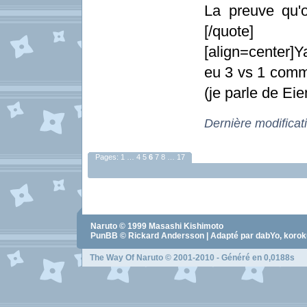
La preuve qu'o
[/quote]
[align=center]Y
eu 3 vs 1 comme
(je parle de Eie
Dernière modifica
Pages:
1
…
4
5
6
7
8
…
17
Naruto
© 1999
Masashi Kishimoto
PunBB © Rickard Andersson | Adapté par dabYo, koro
The Way Of Naruto
© 2001-2010 - Généré en 0,0188s