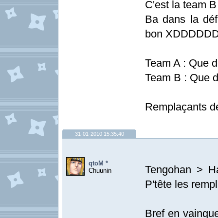
C'est la team B
Ba dans la déf
bon XDDDDD
Team A : Que d
Team B : Que d
Remplaçants de
31-01-2010 15:35:40
qtoM *
Tengohan > Ha
Chuunin
P'tête les remp
Bref en vainque