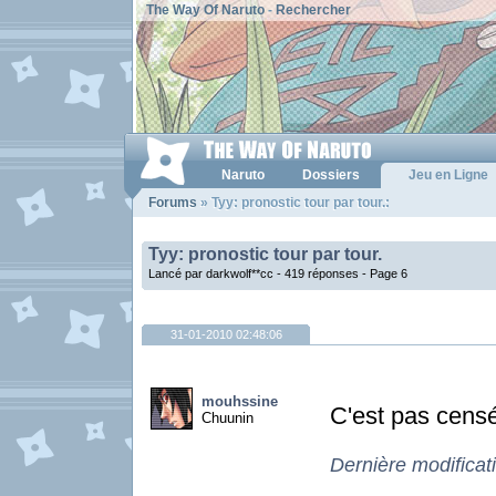
The Way Of Naruto
-
Rechercher
Naruto
Dossiers
Jeu en Ligne
Forums
» Tyy: pronostic tour par tour.:
Tyy: pronostic tour par tour.
Lancé par darkwolf**cc - 419 réponses -
Page 6
31-01-2010 02:48:06
mouhssine
C'est pas censé
Chuunin
Dernière modifica