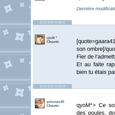
Dernière modificat
31-01-2010 14:28:11
qtoM *
[quote=gaara41]
Chuunin
son ombre[/quo
Fier de l'ad
Et au faite ra
bien tu étais
31-01-2010 14:29:29
polonais45
qyoM*> Ce soir
Chuunin
des poules, do