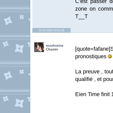
C'est passer d
zone on commen
T__T
31-01-2010 16:51:26
mouhssine
[quote=fafane
Chuunin
pronostiques
La preuve , tou
qualifié , et po
Eien Time finit