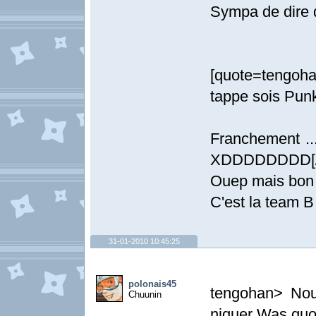
Sympa de dire 
[quote=tengoha
tappe sois Pun
Franchement ...
XDDDDDDDD[/
Ouep mais bon o
C'est la team B
31-01-2010 10:45:25
polonais45
tengohan> Nous
Chuunin
niquer Was quo