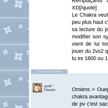
Remplaçants 
XD[/quote]
Le Chakra veut 
peu plus haut c'
sa lecture du j
modifier son s
vient de lui t
jouer du 2vs2 q
tu es 1800 ou 
31-01-2010 15:39:09
qtoM *
Omiens > Ouep 
Chuunin
chakra avantag
de pv c'est sa