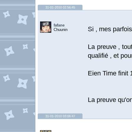
31-01-2010 02:56:45
fafane
Si , mes parfoi
Chuunin
La preuve , tou
qualifié , et po
Eien Time finit
La preuve qu'on
31-01-2010 03:06:47