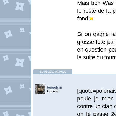
Mais bon Was v
le reste de la 
fond
Si on gagne fa
grosse tête par
en question pou
la suite du tour
31-01-2010 04:07:10
tengohan
[quote=polonai
Chuunin
poule je m'en 
contre un clan 
on le passe 2