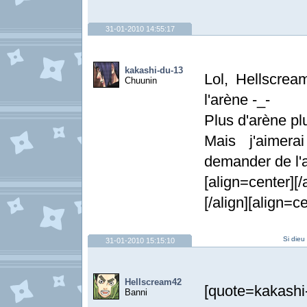
31-01-2010 14:55:17
kakashi-du-13
Lol, Hellscre
Chuunin
l'arène -_-
Plus d'arène p
Mais j'aimera
demander de l'
[align=center][/
[/align][align=ce
Si dieu
31-01-2010 15:15:10
Hellscream42
[quote=kakashi
Banni