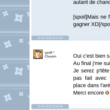
autant de chanc
[spoil]Mais ne 
gagner XD[/spoi
31-01-2010 15:17:16
qtoM *
Oui c'est bien
Chuunin
Au final j'me s
Je serez p'tête
pas fait avec 
place dans l'a
Merci encore
31-01-2010 15:31:06