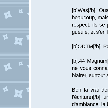
[b]Was[/b]: Oua
beaucoup, mais 
respect, ils s
gueule, et s'en 
[b]ODTM[/b]: Pa
[b].44 Magnum[
ne vous connai
blairer, surtou
Bon la vrai de
l'écriture)[/b]: 
d'ambiance, la 