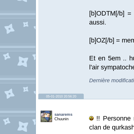
[b]ODTM[/b] = 
aussi.
[b]OZ[/b] = mem
Et en 5em .. hu
l'air sympatoche
Dernière modificat
05-01-2010 20:56:20
sanarems
!! Personne n
Chuunin
clan de qurkash