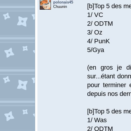
polonais45
[b]Top 5 des mei
Chuunin
1/ VC
2/ ODTM
3/ Oz
4/ PunK
5/Gya
(en gros je d
sur...étant don
pour terminer e
depuis nos dern
[b]Top 5 des me
1/ Was
2/ ODTM