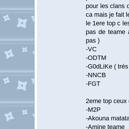
pour les clans o
ca mais je fait
le 1ere top c le
pas de teame 
pas )
-VC
-ODTM
-G0dLiKe ( trés d
-NNCB
-FGT
2eme top ceux 
-M2P
-Akouna matat
-Amine teame