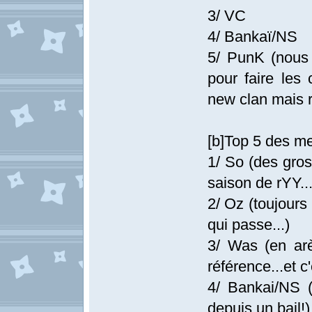
3/ VC
4/ Bankaï/NS
5/ PunK (nous 
pour faire les
new clan mais r
[b]Top 5 des mei
1/ So (des gros
saison de rYY..
2/ Oz (toujours
qui passe...)
3/ Was (en ar
référence...et c'
4/ Bankai/NS (
depuis un bail!)