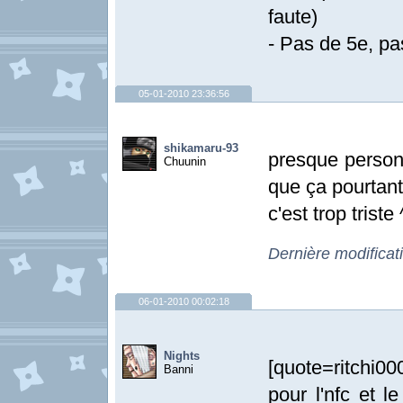
faute)
- Pas de 5e, pa
05-01-2010 23:36:56
shikamaru-93
presque personn
Chuunin
que ça pourtan
c'est trop triste 
Dernière modificat
06-01-2010 00:02:18
Nights
[quote=ritchi00
Banni
pour l'nfc et l