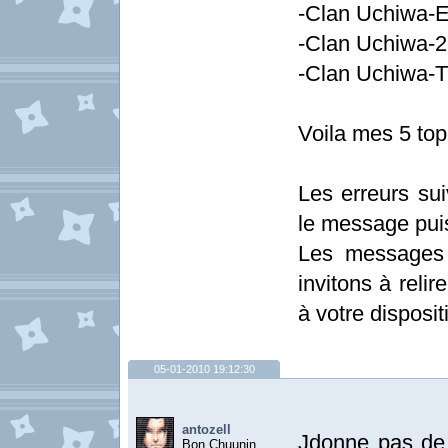
-Clan Uchiwa-E
-Clan Uchiwa-2
-Clan Uchiwa-T
Voila mes 5 top
Les erreurs sui
le message pui
Les messages 
invitons à relir
à votre disposit
05-01-2010 19:12:30
antozell
Jdonne pas de 
Bon Chuunin