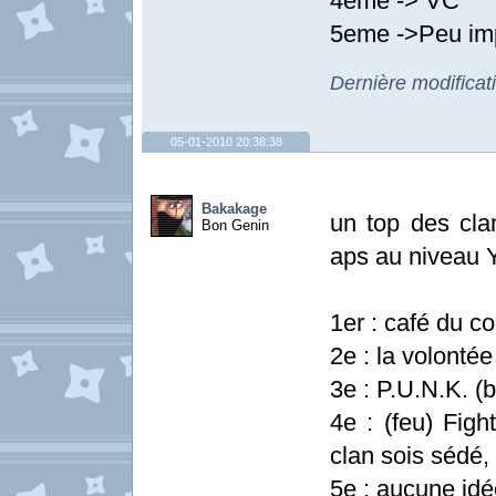
4eme -> VC
5eme ->Peu im
Dernière modificat
05-01-2010 20:38:38
Bakakage
un top des clan
Bon Genin
aps au niveau
1er : café du co
2e : la volontée
3e : P.U.N.K. (
4e : (feu) Fig
clan sois sédé, 
5e : aucune id