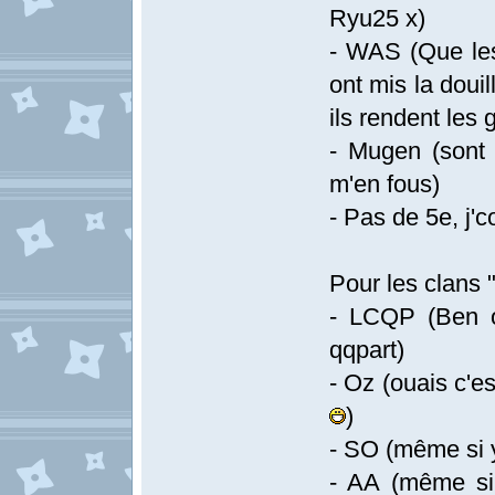
Ryu25 x)
- WAS (Que les 
ont mis la doui
ils rendent les
- Mugen (sont m
m'en fous)
- Pas de 5e, j'c
Pour les clans "
- LCQP (Ben ou
qqpart)
- Oz (ouais c'e
)
- SO (même si y'
- AA (même si 