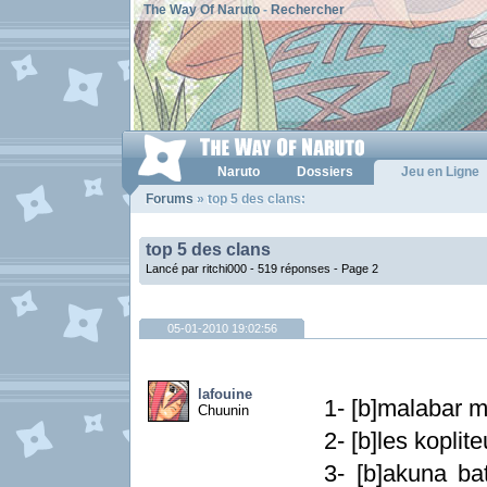
The Way Of Naruto
-
Rechercher
Naruto
Dossiers
Jeu en Ligne
Forums
» top 5 des clans:
top 5 des clans
Lancé par ritchi000 - 519 réponses -
Page 2
05-01-2010 19:02:56
lafouine
1- [b]malabar mo
Chuunin
2- [b]les koplite
3- [b]akuna bat