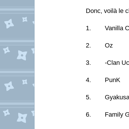
Donc, voilà le c
1. Vanilla C
2. Oz
3. -Clan Uc
4. PunK
5. Gyakusa
6. Family G