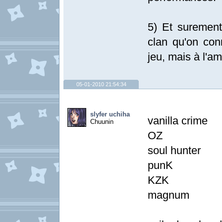
5) Et suremen
clan qu'on con
jeu, mais à l'am
05-01-2010 21:54:34
slyfer uchiha
vanilla crime
Chuunin
OZ
soul hunter
punK
KZK
magnum