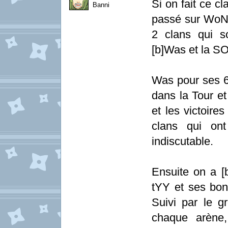
Si on fait ce c
Banni
passé sur WoN (
2 clans qui s
[b]Was et la SO
Was pour ses 6
dans la Tour e
et les victoire
clans qui ont
indiscutable.
Ensuite on a [b
tYY et ses bon
Suivi par le g
chaque arène,