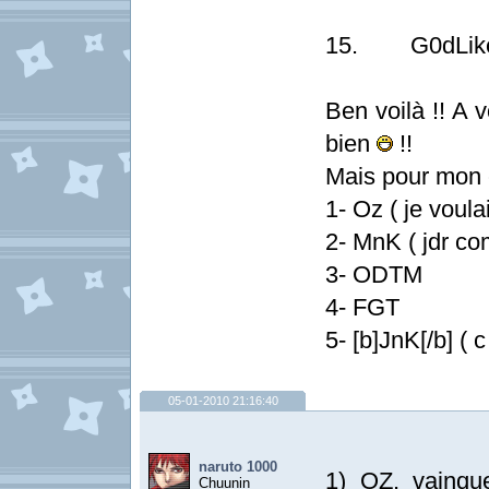
15. G0dLik
Ben voilà !! A 
bien
!!
Mais pour mon c
1- Oz ( je voula
2- MnK ( jdr co
3- ODTM
4- FGT
5- [b]JnK[/b] (
05-01-2010 21:16:40
naruto 1000
1) OZ, vainqu
Chuunin