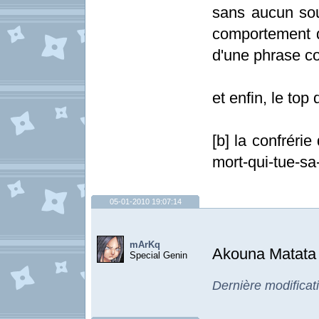
sans aucun souci
comportement d
d'une phrase c
et enfin, le top 
[b] la confréri
mort-qui-tue-sa-
05-01-2010 19:07:14
mArKq
Akouna Matata c'
Special Genin
Dernière modifica