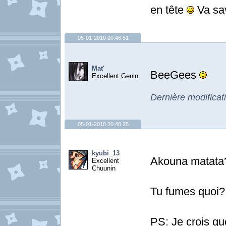
en tête
Va sav
05-01-2010 20:46:51
Mat'
BeeGees
Excellent Genin
Dernière modificat
05-01-2010 20:48:28
kyubi_13
Akouna matata
Excellent
Chuunin
Tu fumes quoi?
PS: Je crois qu