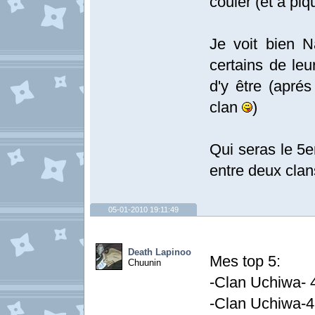
couler (et a piq
Je voit bien N
certains de leu
d'y être (aprés
clan
)
Qui seras le 5e
entre deux clans
05-01-2010 19:11:49
Death Lapinoo
Mes top 5:
Chuunin
-Clan Uchiwa- 
-Clan Uchiwa-4 