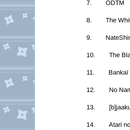
7. ODTM
8. The White
9. NateShin
10. The Blac
11. Bankaï
12. No Nam
13. [b]jaaku 
14. Atari no