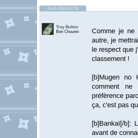
05-01-2010 19:27:55
Troy Bolton
Comme je ne m
Bon Chuunin
autre, je mettr
le respect que 
classement !
[b]Mugen no K
comment ne 
préfèrence parc
ça, c'est pas qu
[b]Bankaï[/b]: 
avant de conna