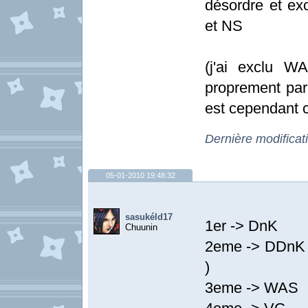
désordre et ex
et NS
(j'ai exclu W
proprement parl
est cependant c
Dernière modificat
05-01-2010 19:48:32
sasukéld17
1er -> DnK
Chuunin
2eme -> DDnK 
)
3eme -> WAS