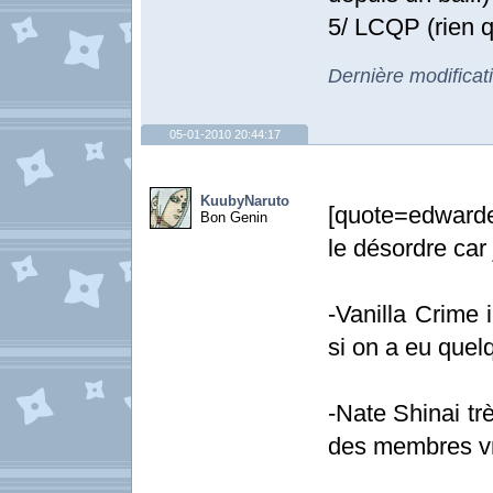
5/ LCQP (rien q
Dernière modificat
05-01-2010 20:44:17
KuubyNaruto
[quote=edward
Bon Genin
le désordre car 
-Vanilla Crime 
si on a eu quel
-Nate Shinai tr
des membres vra