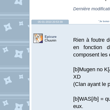
Dernière modificat
"Je boirai
05-01-2010 20:53:39
Epicure
Rien à foutre d
Chuunin
en fonction 
composent les 
[b]Mugen no K[/
XD
(Clan ayant le p
[b]WAS[/b] = q
eux.