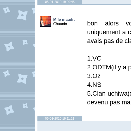
05-01-2010 19:09:45
M le maudit
bon alors v
Chuunin
uniquement a ce
avais pas de cl
1.VC
2.ODTM(il y a pa
3.Oz
4.NS
5.Clan uchiwa(d
devenu pas mau
05-01-2010 19:11:21