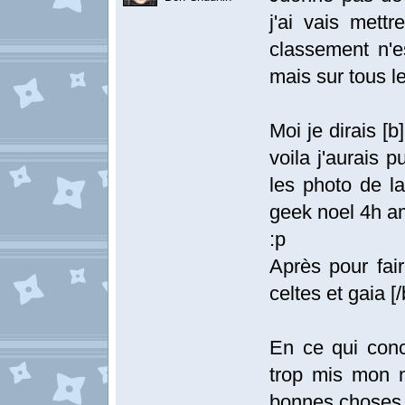
j'ai vais met
classement n'e
mais sur tous l
Moi je dirais [
voila j'aurais 
les photo de l
geek noel 4h am
:p
Après pour fai
celtes et gaia [
En ce qui conce
trop mis mon n
bonnes chose