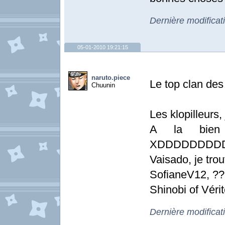
Dernière modificat
05-01-2010 19:21:15
naruto.piece
Le top clan des
Chuunin
Les klopilleurs,
A la bien 
XDDDDDDDD
Vaisado, je trou
SofianeV12, ??
Shinobi of V
Dernière modificat