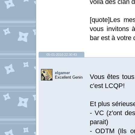
voila des clan d
[quote]Les me
vous invitons à
bar est à votre 
05-01-2010 22:30:43
elgamer
Vous êtes tous 
Excellent Genin
c'est LCQP!
Et plus sérieus
- VC (z'ont de
parait)
- ODTM (Ils o