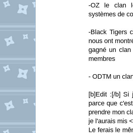
-OZ le clan 
systèmes de com
-Black Tigers 
nous ont montré 
gagné un clan 
membres
- ODTM un clan 
[b]Edit :[/b] S
parce que c'est
prendre mon cla
je l'aurais mis 
Le ferais le mê