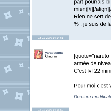
part pourrais b
mien)[/i][/align]
Rien ne sert de
% , je suis de 
13-12-2009 14:14:51
yaradesuna
[quote="naruto
Chuunin
armée de niveau
C'est lvl 22 min
Pour moi c'est
Dernière modifica
13-12-2009 14:15:50