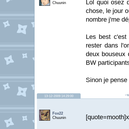
Lol quoi osez 
Chuunin
chose, le jour 
nombre j'me dép
Les best c'est
rester dans l'
deux bouseux q
BW participants 
Sinon je pens
~Y
13-12-2009 14:29:00
Fox22
[quote=mooth]xd
Chuunin