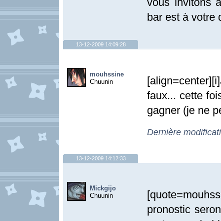
vous invitons à
bar est à votre d
13-12-2009 14:09:28
mouhssine
[align=center][
Chuunin
faux... cette fo
gagner (je ne pe
Dernière modifica
13-12-2009 14:12:33
Mickgijo
[quote=mouhssin
Chuunin
pronostic seront