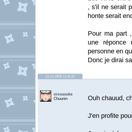
, s'il ne serait
honte serait enc
Pour ma part ,
une réponce 
personne en qu
Donc je dirai s
13-12-2009 13:41:07
orosasuke
Ouh chauud, ch
Chuunin
J'en profite po