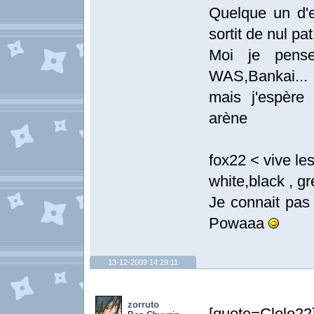
Quelque un d'e
sortit de nul pat
Moi je pens
WAS,Bankai...
mais j'espère
arène
fox22 < vive les
white,black , g
Je connait pa
Powaaa
13-12-2009 14:29:11
zorruto
[quote=Clolo2