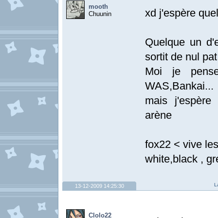
mooth
xd j'espère quel
Chuunin
Quelque un d'e
sortit de nul pat
Moi je pens
WAS,Bankai...
mais j'espère
arène
fox22 < vive les
white,black , g
L
13-12-2009 14:25:30
Clolo22