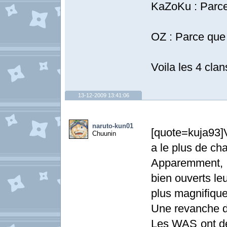
KaZoKu : Parc
OZ : Parce que
Voila les 4 clan
13-12-2009 13:41:06
naruto-kun01
[quote=kuja93]V
Chuunin
a le plus de ch
Apparemment, 
bien ouverts le
plus magnifiqu
Une revanche d
Les WAS ont de