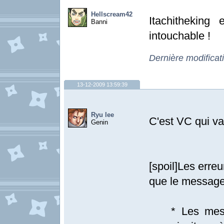
Hellscream42
Itachitheking 
Banni
intouchable !
Dernière modificat
13-12-2009 13:59:39
Ryu lee
C'est VC qui va
Genin
[spoil]Les erre
que le message
* Les messag