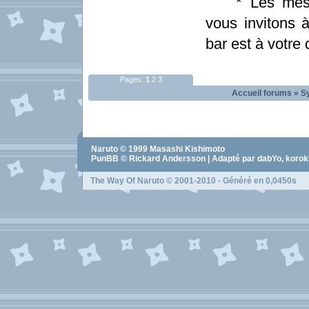
* Les messag
vous invitons à
bar est à votre 
Pages:
1
2
3
Accueil forums
»
S
Naruto
© 1999
Masashi Kishimoto
PunBB © Rickard Andersson | Adapté par dabYo, koro
The Way Of Naruto
© 2001-2010 - Généré en 0,0450s