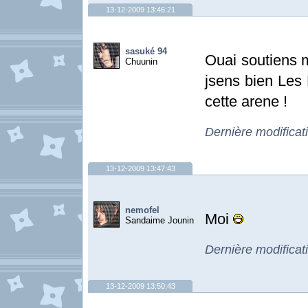
13-12-2009 13:46:21
sasuké 94
Ouai soutiens m
Chuunin
jsens bien Les
cette arene !
Dernière modificat
13-12-2009 13:47:43
nemofel
Moi
Sandaime Jounin
Dernière modificat
13-12-2009 13:50:43