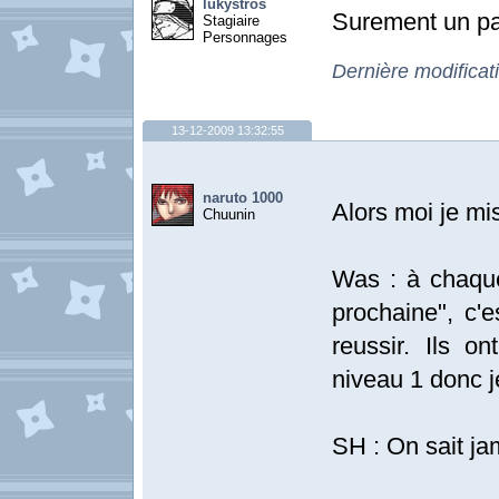
lukystros
Surement un par
Stagiaire
Personnages
Dernière modificat
13-12-2009 13:32:55
naruto 1000
Alors moi je mis
Chuunin
Was : à chaque 
prochaine", c'
reussir. Ils 
niveau 1 donc j
SH : On sait ja