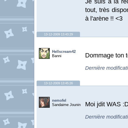
Je suis à la re
tout, très dispo
à l'arène !! <3
13-12-2009 13:43:29
Hellscream42
Dommage ton to
Banni
Dernière modificat
13-12-2009 13:45:26
nemofel
Moi jdit WAS 
Sandaime Jounin
Dernière modificat