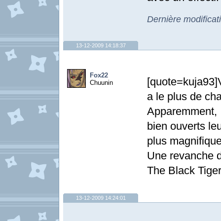
Dernière modificat
13-12-2009 14:18:37
Fox22
[quote=kuja93]V
Chuunin
a le plus de ch
Apparemment, 
bien ouverts le
plus magnifiqu
Une revanche d
The Black Tige
13-12-2009 14:24:01