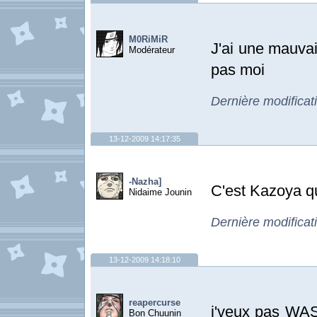
M0RiMiR
J'ai une mauva
Modérateur
pas moi
Dernière modifica
13-12-2009 14:17:35
-Nazha]
C'est Kazoya qu
Nidaime Jounin
Dernière modificat
13-12-2009 14:18:10
reapercurse
j'veux pas WAS,
Bon Chuunin