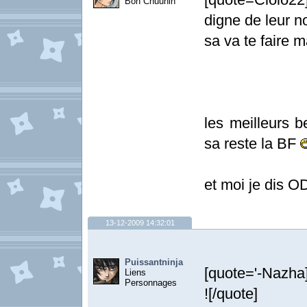
Bon Chuunin
digne de leur n
sa va te faire 
les meilleurs 
sa reste la BF
et moi je dis O
13-12-2009 14:32:01
Puissantninja
[quote='-Nazha]
Liens
Personnages
![/quote]