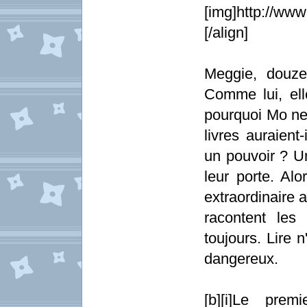
[img]http://www
[/align]
Meggie, douze
Comme lui, ell
pourquoi Mo ne l
livres auraient
un pouvoir ? U
leur porte. A
extraordinaire 
racontent les
toujours. Lire 
dangereux.
[b][i]Le prem