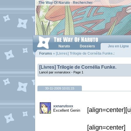
The Way Of Naruto
-
Rechercher
Naruto
Dossiers
Jeu en Ligne
Forums
» [Livres] Trilogie de Cornélia Funke.:
[Livres] Trilogie de Cornélia Funke.
Lancé par xxnarutoxx -
Page 1
30-11-2009 10:01:15
xxnarutoxx
[align=center][u
Excellent Genin
[align=center]