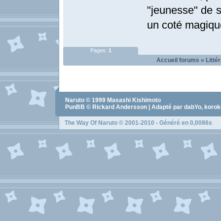
"jeunesse" de s
un coté magiqu
Pages:
1
Accueil forums
»
Litté
Naruto
© 1999
Masashi Kishimoto
PunBB © Rickard Andersson | Adapté par dabYo, koro
The Way Of Naruto
© 2001-2010 - Généré en 0,0086s