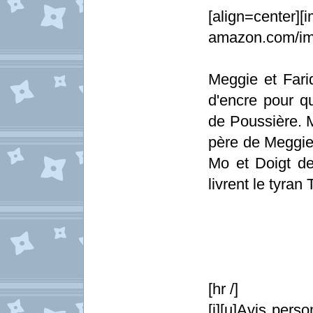
[align=center][
amazon.com/ima
Meggie et Fari
d'encre pour qu
de Poussière. M
père de Meggie
Mo et Doigt de 
livrent le tyran
[hr /]
[i][u]Avis perso