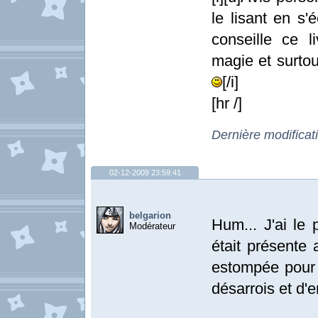
le lisant en s
conseille ce 
magie et surtou
[/i]
[hr /]
Dernière modificat
02-12-2009 23:59:41
belgarion
Hum... J'ai le
Modérateur
était présente 
estompée pour 
désarrois et d'e