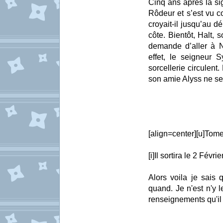
Cinq ans après la si
Rôdeur et s’est vu co
croyait-il jusqu’au 
côte. Bientôt, Halt, 
demande d’aller à N
effet, le seigneur 
sorcellerie circulent
son amie Alyss ne s
[align=center][u]Tome
[i]Il sortira le 2 Févrie
Alors voila je sais 
quand. Je n'est n'y 
renseignements qu'il 