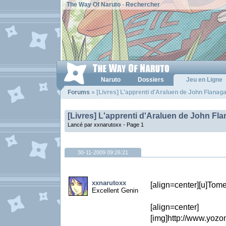
The Way Of Naruto
-
Rechercher
Naruto
Dossiers
Jeu en Ligne
Forums
» [Livres] L'apprenti d'Araluen de John Flanaga
[Livres] L'apprenti d'Araluen de John Fl
Lancé par xxnarutoxx -
Page 1
30-11-2009 09:26:21
xxnarutoxx
[align=center][u]Tome 
Excellent Genin
[align=center]
[img]http://www.yoz