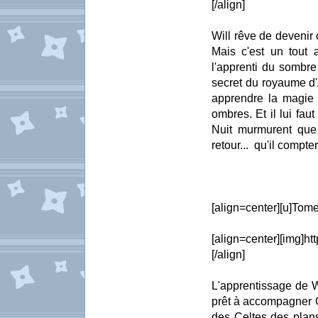
[/align]
Will rêve de devenir
Mais c'est un tout a
l'apprenti du sombre
secret du royaume d'
apprendre la magie 
ombres. Et il lui fau
Nuit murmurent que 
retour... qu'il compte
[align=center][u]Tome 
[align=center][img]ht
[/align]
L'apprentissage de Wi
prêt à accompagner Gi
des Celtes des plans