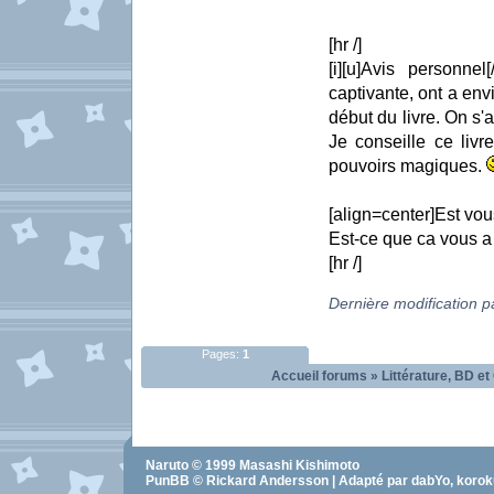
[hr /]
[i][u]Avis personnel
captivante, ont a env
début du livre. On s'
Je conseille ce liv
pouvoirs magiques.
[align=center]Est vou
Est-ce que ca vous a 
[hr /]
Dernière modification 
Pages:
1
Accueil forums
»
Littérature, BD et
Naruto
© 1999
Masashi Kishimoto
PunBB © Rickard Andersson | Adapté par dabYo, koro