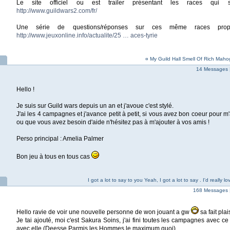
Le site officiel ou est trailer présentant les races qui s
http://www.guildwars2.com/fr/
Une série de questions/réponses sur ces même races pro
http://www.jeuxonline.info/actualite/25 … aces-tyrie
¤ My Guild Hall Smell Of Rich Ma
14 Messages 
Hello !
Je suis sur Guild wars depuis un an et j'avoue c'est stylé.
J'ai les 4 campagnes et j'avance petit à petit, si vous avez bon coeur pour m'
ou que vous avez besoin d'aide n'hésitez pas à m'ajouter à vos amis !
Perso principal : Amelia Palmer
Bon jeu à tous en tous cas
I got a lot to say to you Yeah, I got a lot to say . I'd really 
168 Messages 
Hello ravie de voir une nouvelle personne de won jouant a gw
sa fait plais
Je tai ajouté, moi c'est Sakura Soins, j'ai fini toutes les campagnes avec ce p
avec elle (Deesse Parmis les Hommes le maximum quoi)