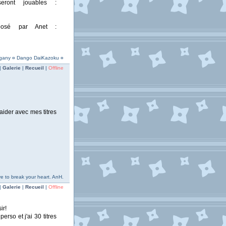
eront jouables :
posé par Anet :
hogany ¤ Dango DaiKazoku ¤
|
Galerie
|
Recueil
|
Offline
aider avec mes titres
love to break your heart. AnH.
|
Galerie
|
Recueil
|
Offline
ir!
erso et j'ai 30 titres