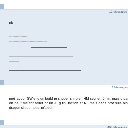
12 Messages 
ok
------------------------------
----------------
---------------------------------
-------------------__________________
________________________________
________________________________
_____
---------------
____________________________________
3 Messages
moi jaddor GW et g un build pr shoper shiro en HM seul en 5min, mais g pas
on peut me conseiler pr un A. g fini faction et NF mais dans prof suis blo
dragon si qqun peut m'aider
404 Messages 