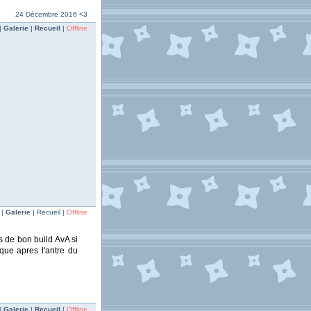
24 Décembre 2016 <3
|
Galerie
|
Recueil
|
Offline
 |
Galerie
| Recueil |
Offline
 de bon build AvA si
que apres l'antre du
|
Galerie
|
Recueil
|
Offline