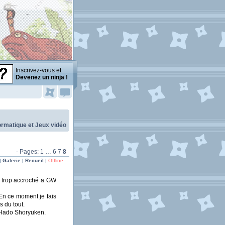
Inscrivez-vous et
Devenez un ninja !
ormatique et Jeux vidéo
- Pages:
1
…
6
7
8
|
Galerie
|
Recueil
|
Offline
is trop accroché a GW
 En ce moment je fais
 du tout.
s Hado Shoryuken.