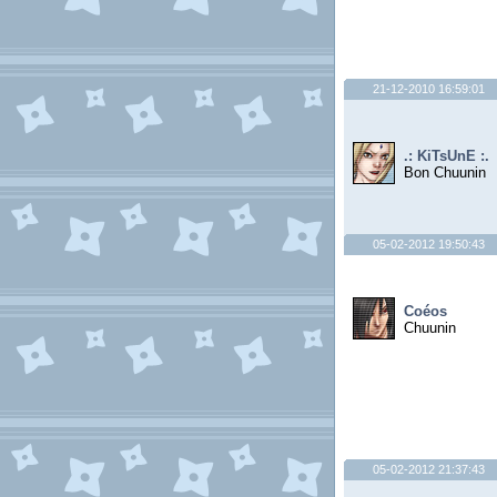
21-12-2010 16:59:01
.: KiTsUnE :.
Bon Chuunin
05-02-2012 19:50:43
Coéos
Chuunin
05-02-2012 21:37:43