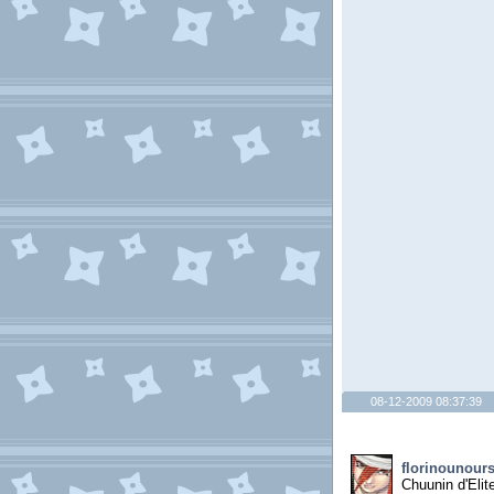
08-12-2009 08:37:39
florinounour
Chuunin d'Elit