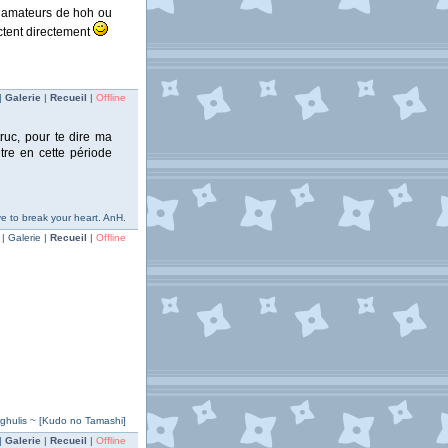
s amateurs de hoh ou
actent directement
|
Galerie
|
Recueil
|
Offline
truc, pour te dire ma
tre en cette période
love to break your heart. AnH.
| Galerie |
Recueil
|
Offline
rghulis ~ [Kudo no Tamashi]
|
Galerie
|
Recueil
|
Offline