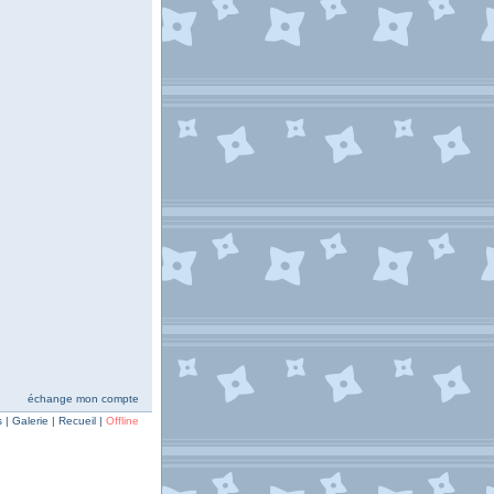
échange mon compte
| Galerie | Recueil |
Offline