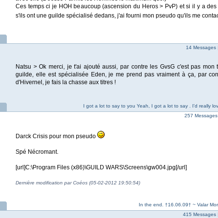
Ces temps ci je HOH beaucoup (ascension du Heros > PvP) et si il y a de
s'ils ont une guilde spécialisé dedans, j'ai fourni mon pseudo qu'ils me cont
14 Messages 
Natsu > Ok merci, je t'ai ajouté aussi, par contre les GvsG c'est pas mon 
guilde, elle est spécialisée Eden, je me prend pas vraiment à ça, par con
d'Hivernel, je fais la chasse aux titres !
I got a lot to say to you Yeah, I got a lot to say . I'd really 
257 Messages 
Darck Crisis pour mon pseudo
Spé Nécromant.
[url]C:\Program Files (x86)\GUILD WARS\Screens\gw004.jpg[/url]
Dernière modification par Coéos (05-02-2012 19:50:54)
In the end. †16.06.09† ~ Valar Mo
415 Messages 