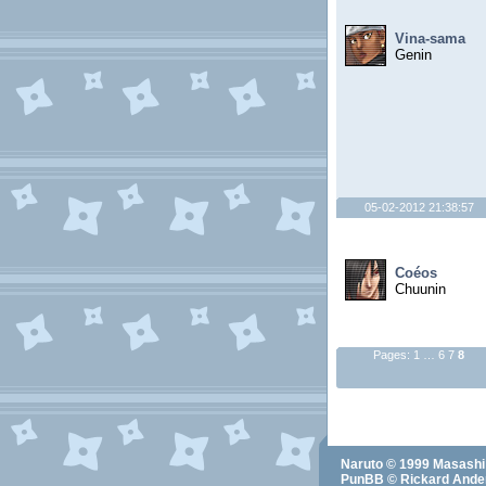
Vina-sama
Genin
05-02-2012 21:38:57
Coéos
Chuunin
Pages:
1
…
6
7
8
Naruto
© 1999
Masashi
PunBB © Rickard Ander