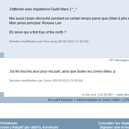
J'atttends avec impatience Guild Wars 2 *_*
Moi aussi j'avais décroché pendant un certain temps parce que j'étais à plrs 
Mon perso principal: Roxane Lee
Eh sinon qui a finit Eye of the north ?
Dernière modification par Vina-sama (05-02-2012 21:41:05)
257 Messages 
J'ai fini tout les jeux pour ma part, ainsi que toutes les zones élites :p
Dernière modification par Coéos (05-02-2012 21:39:04)
In the end. †16.06.09† ~ Valar Mo
Accueil forums
»
Informatique et Jeux vidéo
»
[J
 Kishimoto
Consulter les règl
sson | Adapté par dabYo, korokuso
Signaler une erre