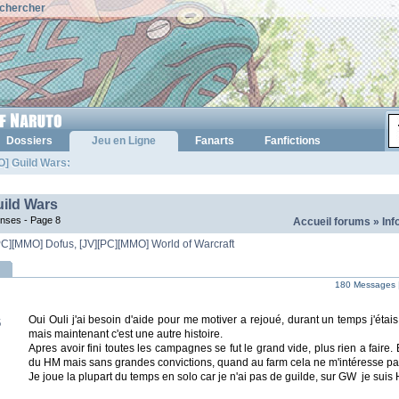
chercher
Dossiers
Jeu en Ligne
Fanarts
Fanfictions
] Guild Wars:
ild Wars
onses -
Page 8
Accueil forums
»
Inf
PC][MMO] Dofus
,
[JV][PC][MMO] World of Warcraft
180 Messages 
Oui Ouli j'ai besoin d'aide pour me motiver a rejoué, durant un temps j'éta
6
mais maintenant c'est une autre histoire.
Apres avoir fini toutes les campagnes se fut le grand vide, plus rien a faire.
du HM mais sans grandes convictions, quand au farm cela ne m'intéresse pas
Je joue la plupart du temps en solo car je n'ai pas de guilde, sur GW je sui