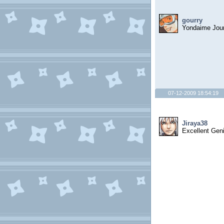
gourry
Yondaime Jou
07-12-2009 18:54:19
Jiraya38
Excellent Gen