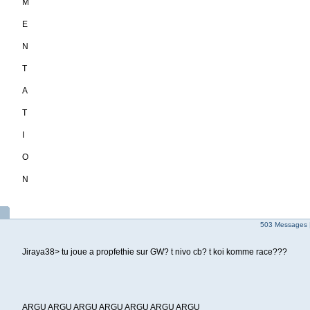
M
E
N
T
A
T
I
O
N
503 Messages 
Jiraya38> tu joue a propfethie sur GW? t nivo cb? t koi komme race???
ARGU ARGU ARGU ARGU ARGU ARGU ARGU