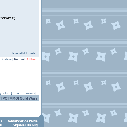
endroits 8)
Namari Melo amin
| Galerie |
Recueil
|
Offline
rghulis ~ [Kudo no Tamashi]
V][PC][MMO] Guild Wars
es
Demander de l'aide
ur
Signaler un bug