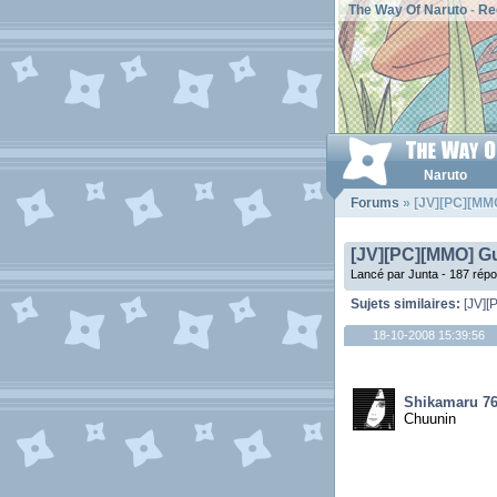
The Way Of Naruto
-
Re
Naruto
Forums
» [JV][PC][MMO
[JV][PC][MMO] Gu
Lancé par Junta - 187 rép
Sujets similaires:
[JV][
18-10-2008 15:39:56
Shikamaru 7
Chuunin