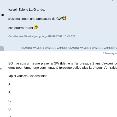
va voir Estelle La Grande,
nin
s'est ma soeur, une pgm accro de GW
elle pourra t'aider
Dernière modification par gourry (07-02-2009 16:47:05)
VAMOS1 VAMOS1 VAMOS1 VAMOS1 VAMOS1 VAMOS1 VAMOS1 VAMOS1 
8 Messages 
BOn, je suis un jeune player à GW (Même si j'ai presque 2 ans d'expérince
gens pour former une communauté (presque guilde plus tard) pour s'entraide
in
Mp si vous voulez des infos.
A
R
G
U