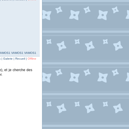
VAMOS1 VAMOS1 VAMOS1
| Galerie | Recueil |
Offline
), et je cherche des
r.