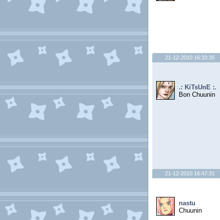
21-12-2010 16:33:35
.: KiTsUnE :.
Bon Chuunin
21-12-2010 16:47:31
nastu
Chuunin