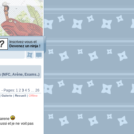
Inscrivez-vous et
Devenez un ninja !
(NFC, Arène, Exams..)
- Pages:
1
2
3
4
5
…
26
|
Galerie
|
Recueil
|
Offline
l'arene
ussi et je ne voit pas