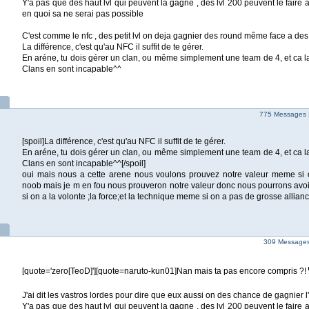
Y'a pas que des haut lvl qui peuvent la gagne , des lvl 200 peuvent le faire a
en quoi sa ne serai pas possible
C'est comme le nfc , des petit lvl on deja gagnier des round même face a des
La différence, c'est qu'au NFC il suffit de te gérer.
En aréne, tu dois gérer un clan, ou même simplement une team de 4, et ca la
Clans en sont incapable^^
775 Messages 
[spoil]La différence, c'est qu'au NFC il suffit de te gérer.
En aréne, tu dois gérer un clan, ou même simplement une team de 4, et ca la
Clans en sont incapable^^[/spoil]
oui mais nous a cette arene nous voulons prouvez notre valeur meme si 
noob mais je m en fou nous prouveron notre valeur donc nous pourrons avo
si on a la volonte ;la force;et la technique meme si on a pas de grosse allian
309 Messages 
[quote='zero[TeoD]'][quote=naruto-kun01]Nan mais ta pas encore compris ?!
J'ai dit les vastros lordes pour dire que eux aussi on des chance de gagnier 
Y'a pas que des haut lvl qui peuvent la gagne , des lvl 200 peuvent le faire a