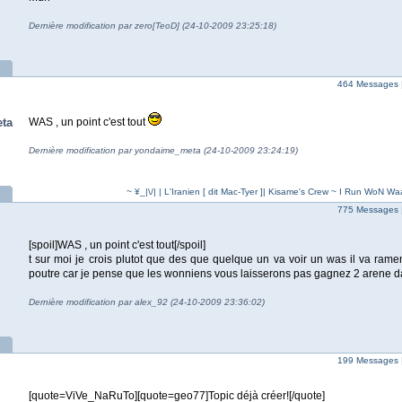
Dernière modification par zero[TeoD] (24-10-2009 23:25:18)
464 Messages 
ta
WAS , un point c'est tout
Dernière modification par yondaime_meta (24-10-2009 23:24:19)
~ ¥_|\/| | L'Iranien [ dit Mac-Tyer ]| Kisame's Crew ~ I Run WoN Waa
775 Messages 
[spoil]WAS , un point c'est tout[/spoil]
t sur moi je crois plutot que des que quelque un va voir un was il va rame
poutre car je pense que les wonniens vous laisserons pas gagnez 2 arene da
Dernière modification par alex_92 (24-10-2009 23:36:02)
199 Messages 
[quote=ViVe_NaRuTo][quote=geo77]Topic déjà créer![/quote]