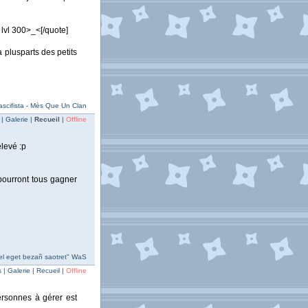
 lvl 300>_<[/quote]
 plusparts des petits
scifista - Mès Que Un Clan
| Galerie |
Recueil
|
Offline
élevé :p
 pourront tous gagner
el eget bezañ saotret" WaS
| Galerie | Recueil |
Offline
ersonnes à gérer est