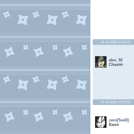
24-10-2009 22:50:21
alex_92
Chuunin
24-10-2009 22:50:51
zero[TeoD]
Banni