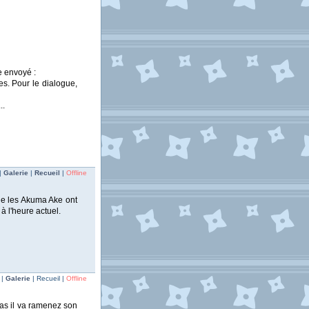
e envoyé :
es. Pour le dialogue,
..
|
Galerie
|
Recueil
|
Offline
que les Akuma Ake ont
à l'heure actuel.
 |
Galerie
| Recueil |
Offline
was il va ramenez son