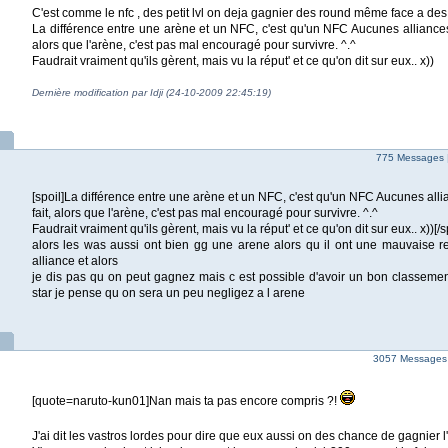
C'est comme le nfc , des petit lvl on deja gagnier des round même face a des
La différence entre une arène et un NFC, c'est qu'un NFC Aucunes alliances 
alors que l'arène, c'est pas mal encouragé pour survivre. ^.^
Faudrait vraiment qu'ils gèrent, mais vu la réput' et ce qu'on dit sur eux.. x))
Dernière modification par Idji (24-10-2009 22:45:19)
775 Messages 
[spoil]La différence entre une arène et un NFC, c'est qu'un NFC Aucunes alli
fait, alors que l'arène, c'est pas mal encouragé pour survivre. ^.^
Faudrait vraiment qu'ils gèrent, mais vu la réput' et ce qu'on dit sur eux.. x))[/s
alors les was aussi ont bien gg une arene alors qu il ont une mauvaise r
alliance et alors
je dis pas qu on peut gagnez mais c est possible d'avoir un bon classeme
star je pense qu on sera un peu negligez a l arene
3057 Messages
[quote=naruto-kun01]Nan mais ta pas encore compris ?!
J'ai dit les vastros lordes pour dire que eux aussi on des chance de gagnier 