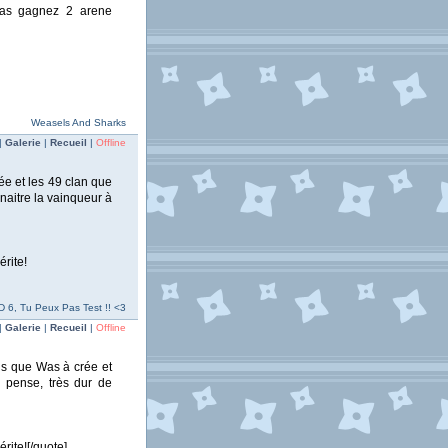
pas gagnez 2 arene
Weasels And Sharks
|
Galerie
|
Recueil
|
Offline
ée et les 49 clan que
naitre la vainqueur à
érite!
 6, Tu Peux Pas Test !! <3
|
Galerie
|
Recueil
|
Offline
ns que Was à crée et
e pense, très dur de
rite![/quote]