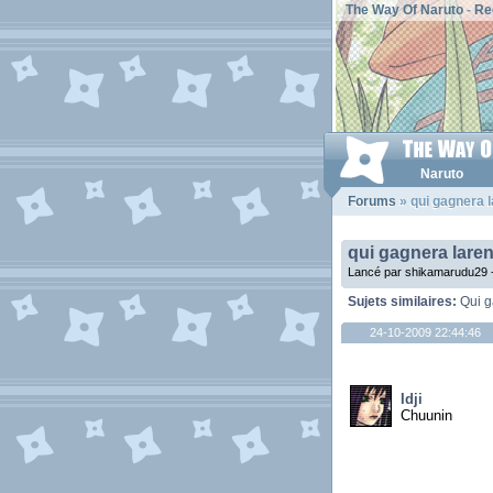
The Way Of Naruto
-
Re
Naruto
Forums
» qui gagnera l
qui gagnera laren
Lancé par shikamarudu29 
Sujets similaires:
Qui g
24-10-2009 22:44:46
Idji
Chuunin