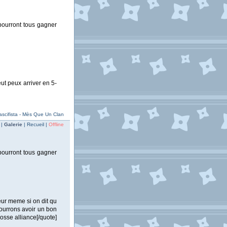
 pourront tous gagner
ut peux arriver en 5-
scifista - Mès Que Un Clan
 |
Galerie
| Recueil |
Offline
 pourront tous gagner
ur meme si on dit qu
ourrons avoir un bon
osse alliance[/quote]