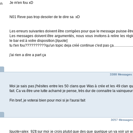
Je m'en fou xD
in
N01 Reve pas trop desoler de te dire sa xD
Les erreurs suivantes doivent être corrigées pour que le message puisse êtr
Les messages doivent être argumentés, nous vous invitons à relire les règl
le bar est à votre disposition.[/quote]
tu t'en fou??????????qu'un topic deja créé continue c'est pas ça......................
j'ai rien a dire a part ça
3388 Messages 
Moi je sais pas j'hésites entre les 50 clans que Was à crée et les 49 clan 
fait. Ca va être une lutte acharné je pense, très dur de connaitre la vainqueur 
Fin bref, je voterai bien pour moi si je l'aurai fait
3057 Messages
[quote=alex_92]t sur moi je crois plutot que des que quelque un va voir un 