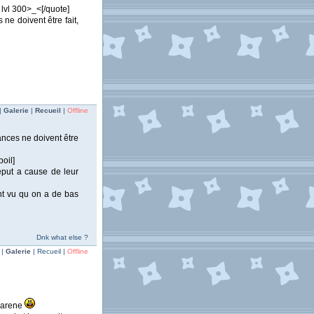
 lvl 300>_<[/quote]
ne doivent être fait,
|
Galerie
|
Recueil
|
Offline
ances ne doivent être
poil]
eput a cause de leur
nt vu qu on a de bas
Dnk what else ?
 |
Galerie
| Recueil |
Offline
l'arene