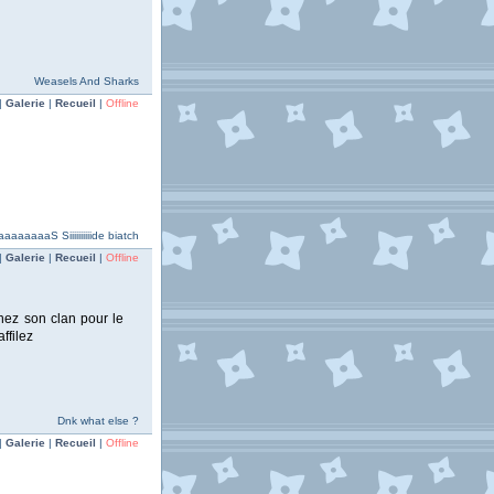
Weasels And Sharks
|
Galerie
|
Recueil
|
Offline
aaaaaaaS Siiiiiiiiiide biatch
|
Galerie
|
Recueil
|
Offline
nez son clan pour le
ffilez
Dnk what else ?
|
Galerie
|
Recueil
|
Offline