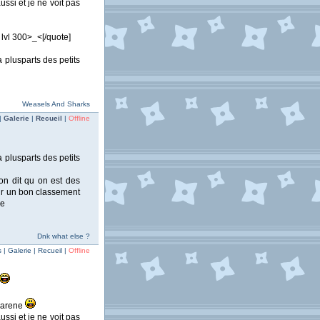
ussi et je ne voit pas
 lvl 300>_<[/quote]
 plusparts des petits
Weasels And Sharks
|
Galerie
|
Recueil
|
Offline
 plusparts des petits
on dit qu on est des
ir un bon classement
ce
Dnk what else ?
| Galerie | Recueil |
Offline
l'arene
ussi et je ne voit pas