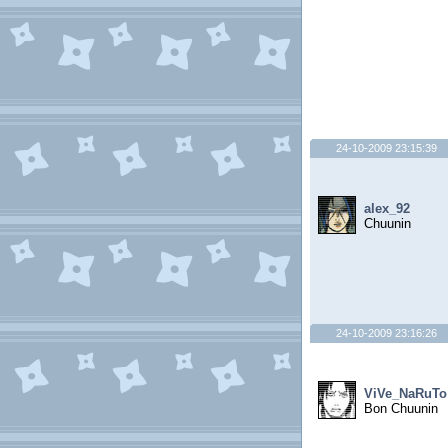
24-10-2009 23:15:39
alex_92
Chuunin
24-10-2009 23:16:26
ViVe_NaRuTo
Bon Chuunin