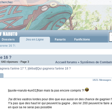
chercher
Dossiers
Jeu en Ligne
Fanarts
Fanfictions
arene 16 ?:
e 16 ?
- 640 réponses -
Page 3
Accueil forums
»
Systèmes de Combats 
agnera l'arène 17 ?
,
[débat]Qui gagnera l'arène 18 ?
1621 Messages 
[quote=naruto-kun01]Nan mais ta pas encore compris ?!
J'ai dit les vastros lordes pour dire que eux aussi on des chance de gagnier 
Y'a pas que des haut lvl qui peuvent la gagne , des lvl 200 peuvent le faire a
en quoi sa ne serai pas possible