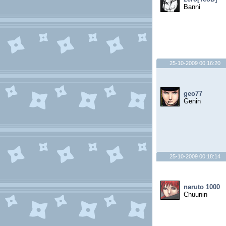
Banni
25-10-2009 00:16:20
geo77
Genin
25-10-2009 00:18:14
naruto 1000
Chuunin