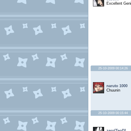
Excellent Gen
25-10-2009 00:14:26
naruto 1000
Chuunin
25-10-2009 00:15:44
zero[TeoD]