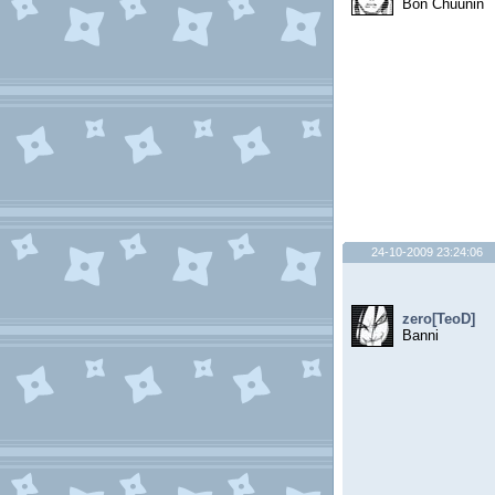
Bon Chuunin
24-10-2009 23:24:06
zero[TeoD]
Banni