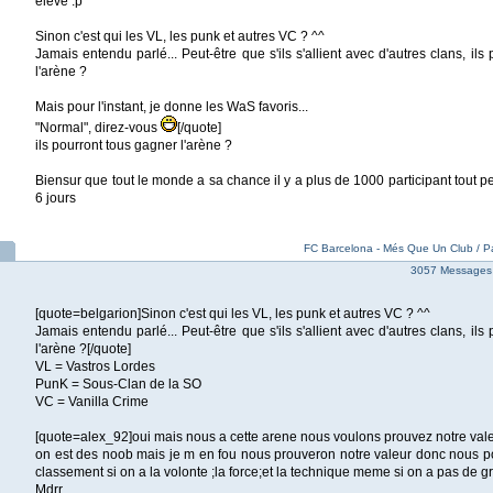
élevé :p
Sinon c'est qui les VL, les punk et autres VC ? ^^
Jamais entendu parlé... Peut-être que s'ils s'allient avec d'autres clans, ils
l'arène ?
Mais pour l'instant, je donne les WaS favoris...
"Normal", direz-vous
[/quote]
ils pourront tous gagner l'arène ?
Biensur que tout le monde a sa chance il y a plus de 1000 participant tout pe
6 jours
FC Barcelona - Més Que Un Club / Pa
3057 Messages
[quote=belgarion]Sinon c'est qui les VL, les punk et autres VC ? ^^
Jamais entendu parlé... Peut-être que s'ils s'allient avec d'autres clans, ils
l'arène ?[/quote]
VL = Vastros Lordes
PunK = Sous-Clan de la SO
VC = Vanilla Crime
[quote=alex_92]oui mais nous a cette arene nous voulons prouvez notre vale
on est des noob mais je m en fou nous prouveron notre valeur donc nous p
classement si on a la volonte ;la force;et la technique meme si on a pas de gr
Mdrr