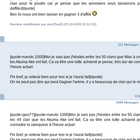
clan pour le poutre car je pense que les wonniens vous laisserons 
daffilez[/quote]
Ben ils nous ont bien laisser en gagner 3 d'affilé
Dernière modification par zero[TeoD] (25-10-2009 00:16:32)
112 Messages 
[quote=naruto 1000]Moi je sais pas j'hésites entre les 50 clans que Was à cr
les Akuma Ake ont fait. Ca va être une lutte acharné je pense, très dur de con
l'heure actuel.
Fin bref, je voterai bien pour moi si je l'aurai fait[/quote]
On ne peut pas dire qui peut Gagner l'arène, il y a beaucoup de clan qui le m
COD
3388 Messages 
[quote=geo77][quote=naruto 1000]Moi je sais pas j'hésites entre les 50 cla
les 49 clan que les Akuma Ake ont fait. Ca va être une lutte acharné j
connaitre la vainqueur à l'heure actuel.
Fin bref, je voterai bien pour moi si je l'aurai fait[/quote]
On ne peut pas dire qui peut Gagner l'arène, il y a beaucoup de clan qui le mé