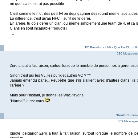
en quoi sa ne serai pas possible
C'est comme le nfc , des petit lvl on deja gagnier des round même face a des
La différence, c'est qu'au NFC il suffit de te gérer.
En aréne, tu dois gérer un clan, ou même simplement une team de 4, et ca la
Clans en sont incapable^^[/quote]
+1
FC Barcelona - Més Que Un Club / Pa
586 Messages 
Zero a tout à fait raison, surtout lorsque le nombre de personnes à gérer est 
Sinon c'est qui les VL, les punk et autres VC ? ^^
Jamais entendu parlé... Peut-être que s'ils s'allient avec d'autres clans, ils
l'arène ?
Mais pour l'instant, je donne les WaS favoris...
"Normal", direz-vous
"Kentoc'h merv
309 Messages 
[quote=belgarion]Zero a tout à fait raison, surtout lorsque le nombre de p