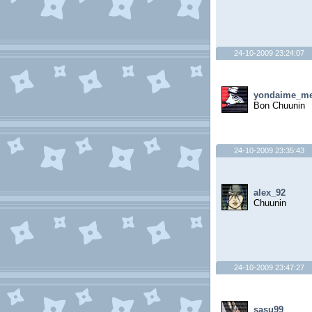
24-10-2009 23:24:07
yondaime_me
Bon Chuunin
24-10-2009 23:35:43
alex_92
Chuunin
24-10-2009 23:47:27
sasu99