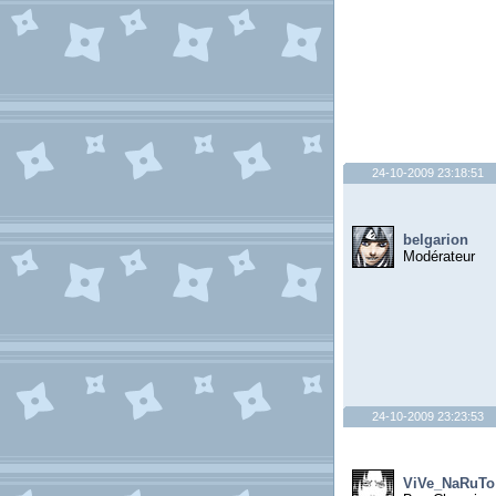
24-10-2009 23:18:51
belgarion
Modérateur
24-10-2009 23:23:53
ViVe_NaRuTo