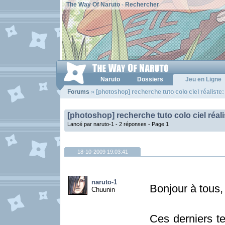
The Way Of Naruto
-
Rechercher
Naruto
Dossiers
Jeu en Ligne
Forums
» [photoshop] recherche tuto colo ciel réaliste:
[photoshop] recherche tuto colo ciel réali
Lancé par naruto-1 - 2 réponses -
Page 1
18-10-2009 19:03:41
naruto-1
Bonjour à tous,
Chuunin
Ces derniers t