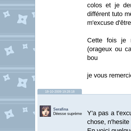
colos et je d
différent tuto 
m'excuse d'être a
Cette fois je
(orageux ou ca
bou
je vous remerc
18-10-2009 19:28:18
Serafina
Y'a pas a t'exc
Déesse suprème
chose, n'hesite
En voici quelqu