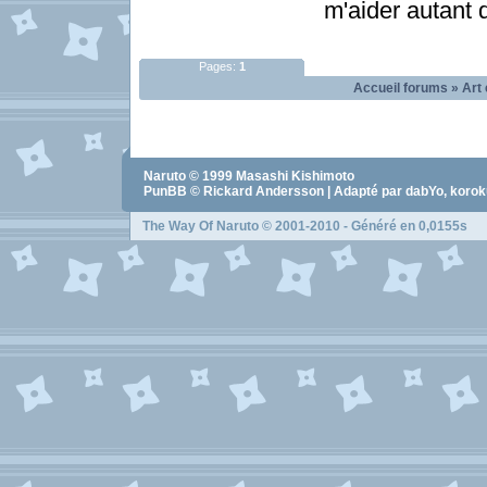
m'aider autant
Pages:
1
Accueil forums
»
Art 
Naruto
© 1999
Masashi Kishimoto
PunBB © Rickard Andersson | Adapté par dabYo, koro
The Way Of Naruto
© 2001-2010 - Généré en 0,0155s