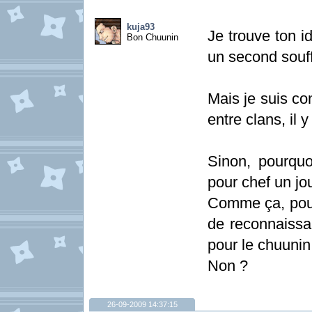
kuja93
Je trouve ton i
Bon Chuunin
un second souff
Mais je suis co
entre clans, il y
Sinon, pourqu
pour chef un jo
Comme ça, pour 
de reconnaissan
pour le chuunin 
Non ?
26-09-2009 14:37:15