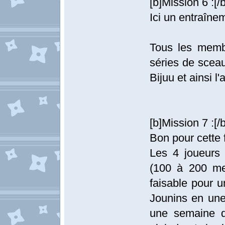
[b]Mission 6 :[/b
Ici un entraîn
Tous les membr
séries de sceau
Bijuu et ainsi l'a
[b]Mission 7 :[/b
Bon pour cette 
Les 4 joueurs
(100 à 200 me
faisable pour 
Jounins en une 
une semaine d