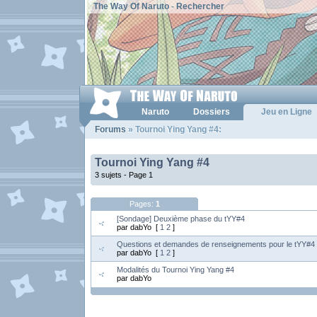
The Way Of Naruto
-
Rechercher
Naruto
Dossiers
Jeu en Ligne
Forums
» Tournoi Ying Yang #4:
Tournoi Ying Yang #4
3 sujets -
Page 1
Pages:
1
[Sondage] Deuxième phase du tYY#4
par dabYo [
1
2
]
Questions et demandes de renseignements pour le tYY#4
par dabYo [
1
2
]
Modalités du Tournoi Ying Yang #4
par dabYo