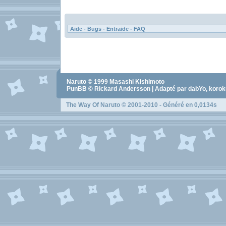
Naruto
© 1999
Masashi Kishimoto
PunBB © Rickard Andersson | Adapté par dabYo, koro
The Way Of Naruto
© 2001-2010 - Généré en 0,0134s