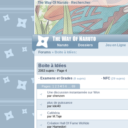
The Way Of Naruto
-
Rechercher
Naruto
Dossiers
Jeu en Ligne
Forums
» Boite à Idées:
Boite à Idées
2063 sujets -
Page 4
-
Examens et Grades
-
NFC
(8 sujets)
(29 sujets)
Pages:
1
2
3
4
5
6
…
69
Une discussion instantannée sur Won
par shenzen
plus de puissance
par kiki40
Cafétéria
par M.Taje
Création Hall Of Fame WoNde
par Hamedori