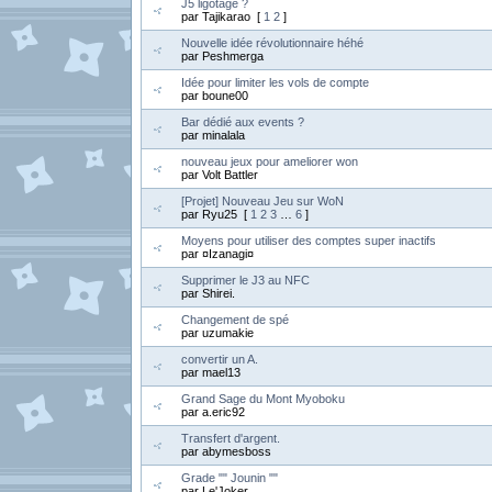
J5 ligotage ?
par Tajikarao [
1
2
]
Nouvelle idée révolutionnaire héhé
par Peshmerga
Idée pour limiter les vols de compte
par boune00
Bar dédié aux events ?
par minalala
nouveau jeux pour ameliorer won
par Volt Battler
[Projet] Nouveau Jeu sur WoN
par Ryu25 [
1
2
3
…
6
]
Moyens pour utiliser des comptes super inactifs
par ¤Izanagi¤
Supprimer le J3 au NFC
par Shirei.
Changement de spé
par uzumakie
convertir un A.
par mael13
Grand Sage du Mont Myoboku
par a.eric92
Transfert d'argent.
par abymesboss
Grade "" Jounin ""
par Le'Joker