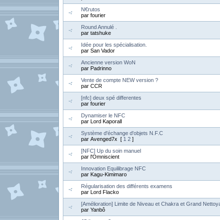
N€rutos
par fourier
Round Annulé .
par tatshuke
Idée pour les spécialisation.
par San Vador
Ancienne version WoN
par Padrinno
Vente de compte NEW version ?
par CCR
[nfc] deux spé differentes
par fourier
Dynamiser le NFC
par Lord Kaporall
Système d'échange d'objets N.F.C
par Avenged7x [
1
2
]
[NFC] Up du soin manuel
par l'Omniscient
Innovation Equilibrage NFC
par Kagu-Kimimaro
Régularisation des différents examens
par Lord Flacko
[Amélioration] Limite de Niveau et Chakra et Grand Netto
par Yanbô