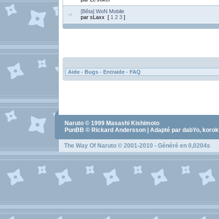
[Bêta] WoN Mobile
par sLaxx [
1
2
3
]
Naruto
© 1999
Masashi Kishimoto
PunBB © Rickard Andersson | Adapté par dabYo, koro
The Way Of Naruto
© 2001-2010 - Généré en 0,0204s